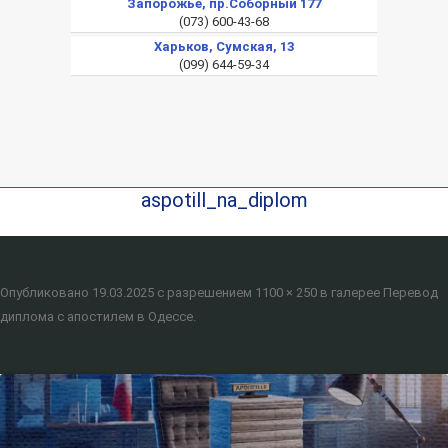
Запорожье, пр.Соборный 177
(073) 600-43-68
Харьков, Сумская, 13
(099) 644-59-34
aspotill_na_diplom
Опубликовано
19.03.2025
с разрешением
1100 × 250
в галерее
Перевод
диплома с апостилем в Одессе
.