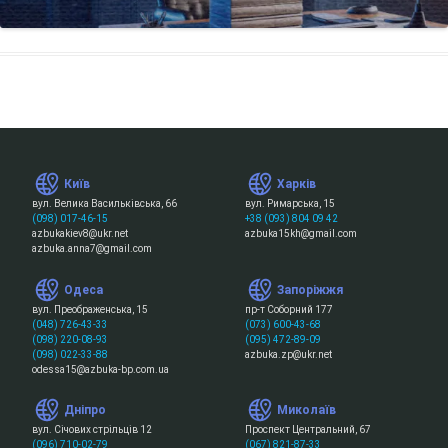
Київ
Харків
вул. Велика Васильківська, 66
вул. Римарська, 15
(098) 017-46-15
+38 (093) 804 09 42
azbukakiev8@ukr.net
azbuka15kh@gmail.com
azbuka.anna7@gmail.com
Одеса
Запоріжжя
вул. Преображенська, 15
пр-т Соборний 177
(048) 726-43-33
(073) 600-43-68
(098) 220-08-93
(095) 472-89-09
(098) 022-33-88
azbuka.zp@ukr.net
odessa15@azbuka-bp.com.ua
Дніпро
Миколаїв
вул. Січових стрільців 12
Проспект Центральний, 67
(096) 710-02-79
(067) 821-87-33