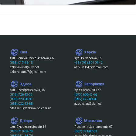
Київ
Харків
вул. Велика Васильківська, 66
вул. Римарська, 15
(098) 017-46-15
+38 (093) 804 09 42
azbukakiev8@ukr.net
azbuka15kh@gmail.com
azbuka.anna7@gmail.com
Одеса
Запоріжжя
вул. Преображенська, 15
пр-т Соборний 177
(048) 726-43-33
(073) 600-43-68
(098) 220-08-93
(095) 472-89-09
(098) 022-33-88
azbuka.zp@ukr.net
odessa15@azbuka-bp.com.ua
Дніпро
Миколаїв
вул. Січових стрільців 12
Проспект Центральний, 67
(096) 710-02-79
(067) 821-87-33
(063) 351-14-70
zakaz1@azbuka-bp.com.ua