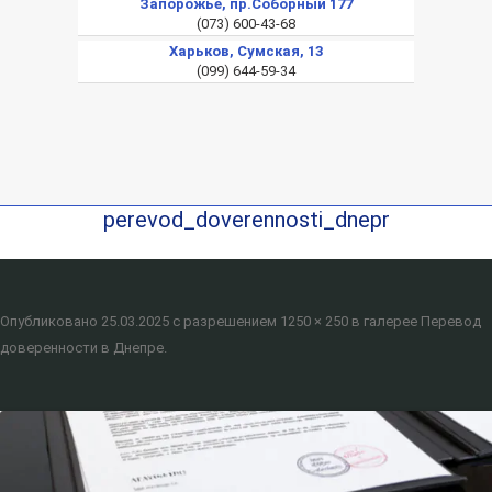
Запорожье, пр.Соборный 177
(073) 600-43-68
Харьков, Сумская, 13
(099) 644-59-34
perevod_doverennosti_dnepr
Опубликовано
25.03.2025
с разрешением
1250 × 250
в галерее
Перевод
доверенности в Днепре
.