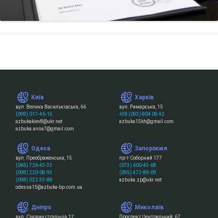
Київ
Харків
вул. Велика Васильківська, 66
вул. Римарська, 15
(098) 017-46-15
+38 (093) 804 09 42
azbukakiev8@ukr.net
azbuka15kh@gmail.com
azbuka.anna7@gmail.com
Одеса
Запоріжжя
вул. Преображенська, 15
пр-т Соборний 177
(048) 726-43-33
(073) 600-43-68
(098) 220-08-93
(095) 472-89-09
(098) 022-33-88
azbuka.zp@ukr.net
odessa15@azbuka-bp.com.ua
Дніпро
Миколаїв
вул. Січових стрільців 12
Проспект Центральний, 67