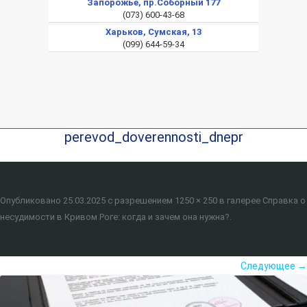
Запорожье, пр.Соборный 177
(073) 600-43-68
Харьков, Сумская, 13
(099) 644-59-34
perevod_doverennosti_dnepr
Опубликовано
25.03.2025
с разрешением
1250 × 250
в галерее
Справка о
несудимости в Кривом Роге: когда и зачем она нужна?
.
Следующее →