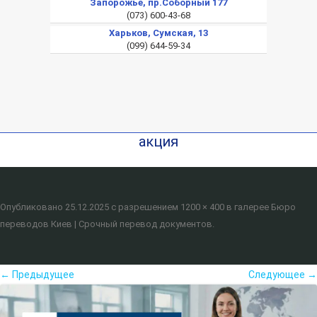
Запорожье, пр.Соборный 177
(073) 600-43-68
Харьков, Сумская, 13
(099) 644-59-34
акция
Опубликовано
25.12.2025
с разрешением
1200 × 400
в галерее
Бюро
переводов Киев | Срочный перевод документов
.
← Предыдущее
Следующее →