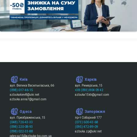
Київ
Харків
вул. Велика Васильківська, 66
вул. Римарська, 15
(098) 017-46-15
+38 (093) 804 09 42
azbukakiev8@ukr.net
azbuka15kh@gmail.com
azbuka.anna7@gmail.com
Одеса
Запоріжжя
вул. Преображенська, 15
пр-т Соборний 177
(048) 726-43-33
(073) 600-43-68
(098) 220-08-93
(095) 472-89-09
(098) 022-33-88
azbuka.zp@ukr.net
odessa15@azbuka-bp.com.ua