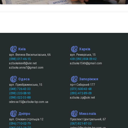
Київ
Харків
вул. Велика Васильківська, 66
вул. Римарська, 15
(098) 017-46-15
+38 (093) 804 09 42
azbukakiev8@ukr.net
azbuka15kh@gmail.com
azbuka.anna7@gmail.com
Одеса
Запоріжжя
вул. Преображенська, 15
пр-т Соборний 177
(048) 726-43-33
(073) 600-43-68
(098) 220-08-93
(095) 472-89-09
(098) 022-33-88
azbuka.zp@ukr.net
odessa15@azbuka-bp.com.ua
Дніпро
Миколаїв
вул. Січових стрільців 12
Проспект Центральний, 67
(096) 710-02-79
(067) 821-87-33
(063) 351-14-70
zakaz1@azbuka-bp.com.ua