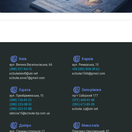
Київ
Харків
вул. Велика Васильківська, 66
вул. Римарська, 15
(098) 017-46-15
+38 (093) 804 09 42
azbukakiev8@ukr.net
azbuka15kh@gmail.com
azbuka.anna7@gmail.com
Одеса
Запоріжжя
вул. Преображенська, 15
пр-т Соборний 177
(048) 726-43-33
(073) 600-43-68
(098) 220-08-93
(095) 472-89-09
(098) 022-33-88
azbuka.zp@ukr.net
odessa15@azbuka-bp.com.ua
Дніпро
Миколаїв
вул. Січових стрільців 12
Проспект Центральний, 67