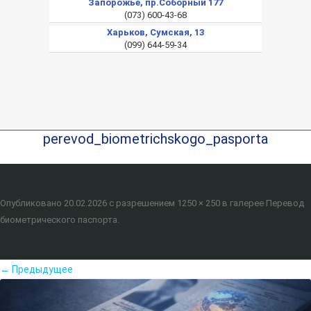
Запорожье, пр.Соборный 177
(073) 600-43-68
Харьков, Сумская, 13
(099) 644-59-34
perevod_biometrichskogo_pasporta
Опубликовано
20.02.2026
с разрешением
1250 × 250
в галерее
Перевод
биометрического паспорта
.
← Предыдущее