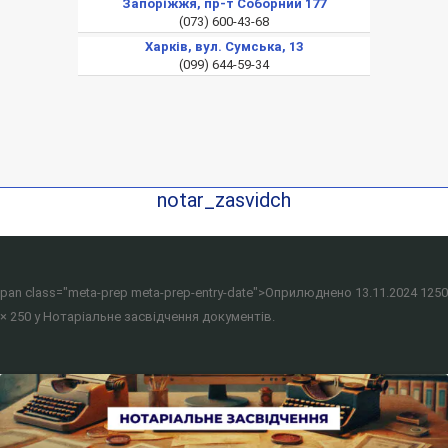
Запоріжжя, пр-т Соборний 177
(073) 600-43-68
Харків, вул. Сумська, 13
(099) 644-59-34
notar_zasvidch
pan class="meta-prep meta-prep-entry-date">Оприлюднено
13.11.2024
1250
× 250
у
Нотаріальне засвідчення документів
.