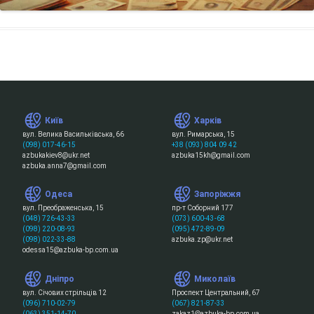
Київ
Харків
вул. Велика Васильківська, 66
вул. Римарська, 15
(098) 017-46-15
+38 (093) 804 09 42
azbukakiev8@ukr.net
azbuka15kh@gmail.com
azbuka.anna7@gmail.com
Одеса
Запоріжжя
вул. Преображенська, 15
пр-т Соборний 177
(048) 726-43-33
(073) 600-43-68
(098) 220-08-93
(095) 472-89-09
(098) 022-33-88
azbuka.zp@ukr.net
odessa15@azbuka-bp.com.ua
Дніпро
Миколаїв
вул. Січових стрільців 12
Проспект Центральний, 67
(096) 710-02-79
(067) 821-87-33
(063) 351-14-70
zakaz1@azbuka-bp.com.ua