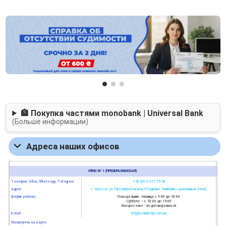
🏦 Покупка частями monobank | Universal Bank
(Больше информации)
Адреса наших офисов
ОФИС № 1 (ПРЕОБРАЖЕНСКАЯ)
Телефон: Viber, Whatsapp, Telegram
+38 (067) 517-75-50
Адрес
г. Одесса, ул. Преображенская,15 (здание «КийАвиа», цокольный этаж)
График работы
Понедельник - пятница с 9:00 до 18:00
Суббота – с 10:00 до 15:00
Воскресенье - по договоренности
E-mail
hot@azbuka-bp.com.ua
Посмотреть на карте