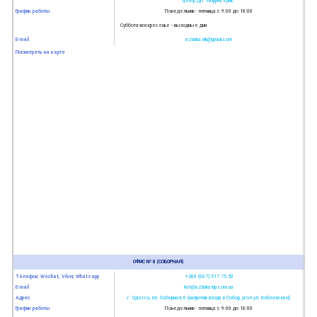
центр ДП "Моррічсервіс"
График работы
Понедельник - пятница с 9:00 до 18:00
Суббота-воскресенье - выходные дни
E-mail
azbuka.nik@gmail.com
Посмотреть на карте
ОФИС № 8 (СОБОРНАЯ)
Телефон: Wechat, Viber, Whatsapp
+380 (067) 517 75 50
E-mail
hot@azbuka-bp.com.ua
Адрес
г. Одесса, пл. Соборная, 6 (напротив входа в Собор, угол ул. Коблевская)
График работы
Понедельник - пятница с 9:00 до 18:00