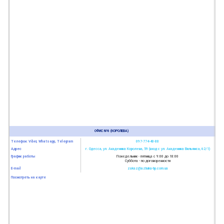
ОФИС №6 (КОРОЛЕВА)
Телефон: Viber, Whatsapp, Telegram
097-774-40-88
Адрес
г. Одесса, ул. Академика Королева, 59 (вход с ул. Академика Вильямса, 62/1)
График работы
Понедельник - пятница с 9:00 до 18:00
Суббота - по договоренности
E-mail
zakaz@azbuka-bp.com.ua
Посмотреть на карте