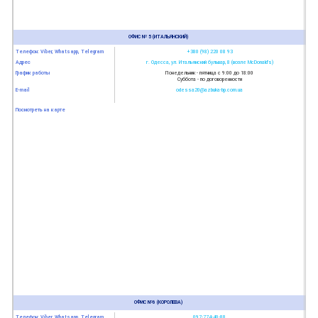
ОФИС № 5 (ИТАЛЬЯНСКИЙ)
Телефон: Viber, Whatsapp, Telegram
+380 (98) 220 08 93
Адрес
г. Одесса, ул. Итальянский бульвар, 8 (возле McDonald’s)
График работы
Понедельник - пятница с 9:00 до 18:00
Суббота - по договоренности
E-mail
odessa20@azbuka-bp.com.ua
Посмотреть на карте
ОФИС №6 (КОРОЛЕВА)
Телефон: Viber, Whatsapp, Telegram
097-774-40-88