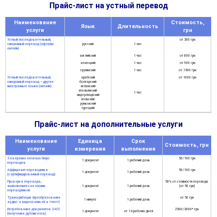
Прайс-лист на устный перевод
Наименование
Стоимость,
Язык
Длительность
услуги
грн
Устный последовательный,
от 300 грн
синхронный перевод (офлайн/
русский
1 час
онлайн)
английский
1 час
от 800 грн
немецкий
1 час
от 900 грн
грузинский
1 час
от 1500 грн
Устный последовательный,
арабский
от 1000 грн
синхронный перевод – другие
болгарский
иностранные языки (онлайн)
испанский
итальянский
1 час
нидерландский
польский
румынский
турецкий
Прайс-лист на дополнительные услуги
Наименование
Единица
Срок
Стоимость, грн
услуги
измерения
выполнения
Заверение печатью бюро
50/100 грн
1 документ
1 рабочий день
переводов
Аффидевит переводчика
50/100 грн
1 документ
1 рабочий день
(сертифицированный перевод)
Проверка перевода,
50% от стоимости перевода
выполненного не нашим
1 документ
1 рабочий день
(от 50 грн)
переводчиком
Транскрибация (преобразование
от 50 грн
1 минута
1 рабочий день
аудио- и видеозаписей в текст)
Истребование документов ЗАГС
2500/3000* грн
1 документ
от 14 рабочих дней
(получение дубликатов)