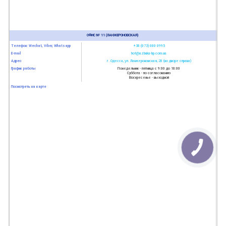
ОФИС № 11 (ЛАНЖЕРОНОВСКАЯ)
Телефон: Wechat, Viber, Whatsapp
+38 (073) 080 0995
E-mail
hot@azbuka-bp.com.ua
Адрес
г. Одесса, ул. Ланжероновская, 28 (во дворе справа)
График работы
Понедельник - пятница с 9:00 до 18:00
Суббота - по согласованию
Воскресенье - выходной
Посмотреть на карте