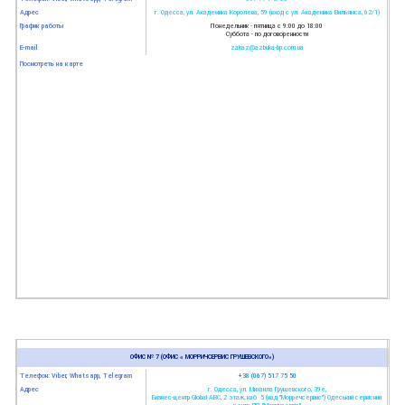
Адрес
г. Одесса, ул. Академика Королева, 59 (вход с ул. Академика Вильямса, 62/1)
График работы
Понедельник - пятница с 9:00 до 18:00
Суббота - по договоренности
E-mail
zakaz@azbuka-bp.com.ua
Посмотреть на карте
ОФИС № 7 (ОФИС « МОРРИЧСЕРВИС ГРУШЕВСКОГО»)
Телефон: Viber, Whatsapp, Telegram
+38 (067) 517 75 50
Адрес
г. Одесса, ул. Михаила Грушевского, 39е,
Бизнес-центр Global АВС, 2 этаж, каб. 5 (над "Морречсервис") Одеський сервісний