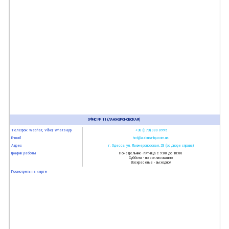
ОФИС № 11 (ЛАНЖЕРОНОВСКАЯ)
Телефон: Wechat, Viber, Whatsapp
+38 (073) 080 0995
E-mail
hot@azbuka-bp.com.ua
Адрес
г. Одесса, ул. Ланжероновская, 28 (во дворе справа)
График работы
Понедельник - пятница с 9:00 до 18:00
Суббота - по согласованию
Воскресенье - выходной
Посмотреть на карте