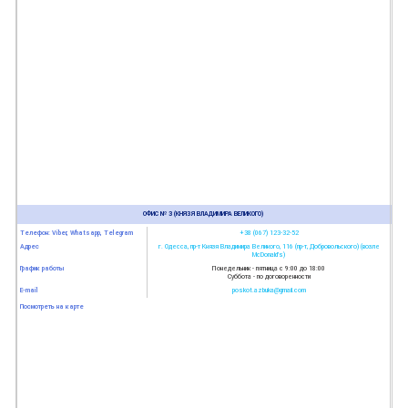
ОФИС № 3 (КНЯЗЯ ВЛАДИМИРА ВЕЛИКОГО)
Телефон: Viber, Whatsapp, Telegram
+38 (067) 123-32-52
Адрес
г. Одесса, пр-т Князя Владимира Великого, 116 (пр-т, Добровольского) (возле
McDonald’s)
График работы
Понедельник - пятница с 9:00 до 18:00
Суббота - по договоренности
E-mail
poskot.azbuka@gmail.com
Посмотреть на карте