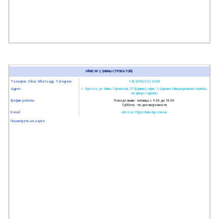
ОФИС № 2 (НИНЫ СТРОКАТОЙ)
Телефон: Viber, Whatsapp, Telegram
+38 (098) 022-33-88
Адрес
г. Одесса, ул. Нины Строкатой, 37 (Бунина), офис 1, (здание Миграционной службы,
во дворе справа)
График работы
Понедельник - пятница с 9:00 до 18:00
Суббота - по договоренности
E-mail
odessa15@azbuka-bp.com.ua
Посмотреть на карте