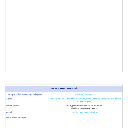
ОФИС № 2 (НИНЫ СТРОКАТОЙ)
Телефон: Viber, Whatsapp, Telegram
+38 (098) 022-33-88
Адрес
г. Одесса, ул. Нины Строкатой, 37 (Бунина), офис 1, (здание Миграционной службы,
во дворе справа)
График работы
Понедельник - пятница с 9:00 до 18:00
Суббота - по договоренности
E-mail
odessa15@azbuka-bp.com.ua
Посмотреть на карте