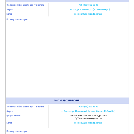
Телефон: Viber, Whatsapp, Telegram
+38 (098) 022-33-88
Адрес
г. Одесса, ул. Канатная, 22 (мобильный офис)
E-mail
odessa15@azbuka-bp.com.ua
Посмотреть на карте
ОФИС № 5 (ИТАЛЬЯНСКИЙ)
Телефон: Viber, Whatsapp, Telegram
+380 (98) 220 08 93
Адрес
г. Одесса, ул. Итальянский бульвар, 8 (возле McDonald’s)
График работы
Понедельник - пятница с 9:00 до 18:00
Суббота - по договоренности
E-mail
odessa20@azbuka-bp.com.ua
Посмотреть на карте