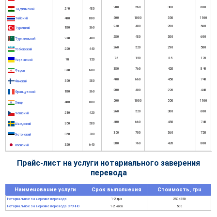
280
560
300
600
240
480
Таджикский
500
1000
550
1100
400
800
Тайский
240
480
280
560
180
360
Турецкий
280
480
300
600
240
480
Туркменский
260
520
290
580
220
440
Узбекский
75
150
85
170
70
150
Украинский
380
760
420
840
340
680
Фарси
400
660
450
740
350
580
Финский
200
400
220
440
180
360
Французский
500
1000
550
1100
400
800
Хинди
260
520
300
600
210
420
Чешский
400
660
450
740
350
580
Шведский
350
700
360
720
350
700
Эстонский
380
760
420
800
320
640
Японский
Прайс-лист на услуги нотариального заверения
перевода
Наименование услуги
Срок выполнения
Стоимость, грн
Нотариальное заверение перевода
1-2 дня
250/350
Нотариальное заверение перевода СРОЧНО
1-2 часа
500