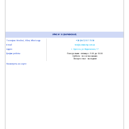
ОФИС № 10 (ВАРНЕНСКАЯ)
Телефон: Wechat, Viber, Whatsapp
+38 (067) 517 75 50
E-mail
hot@azbuka-bp.com.ua
Адрес
г. Одесса, ул. Варненская, 17
График работы
Понедельник - пятница с 9:00 до 18:00
Суббота - по согласованию
Воскресенье - выходной
Посмотреть на карте