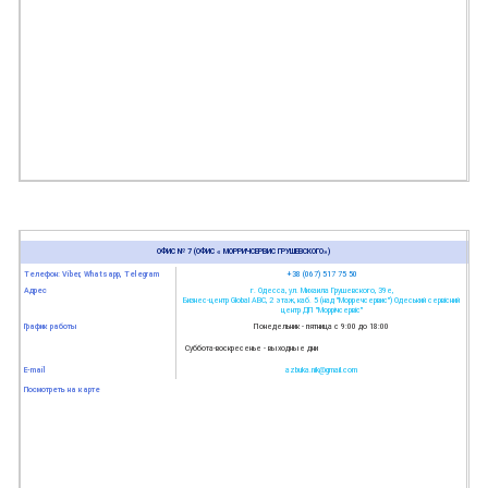
ОФИС № 7 (ОФИС « МОРРИЧСЕРВИС ГРУШЕВСКОГО»)
Телефон: Viber, Whatsapp, Telegram
+38 (067) 517 75 50
Адрес
г. Одесса, ул. Михаила Грушевского, 39е,
Бизнес-центр Global АВС, 2 этаж, каб. 5 (над "Морречсервис") Одеський сервісний
центр ДП "Моррічсервіс"
График работы
Понедельник - пятница с 9:00 до 18:00
Суббота-воскресенье - выходные дни
E-mail
azbuka.nik@gmail.com
Посмотреть на карте