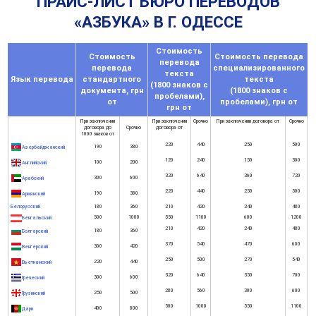
ПРАЙС-ЛИСТ БЮРО ПЕРЕВОДОВ
«АЗБУКА» В Г. ОДЕССЕ
Стоимость
Стоимость
Стоимость перевода
перевода
перевода
специализированного
текста
Язык перевода
стандартного
текста
(1800 знаков с
документа, грн
(1800 знаков с
пробелами),
от
пробелами), грн от
грн от
При заключении
При заключении
Срочно
При заключении договора от
Срочно
договора до
Срочно
договора от
1000 знаков от
220
440
250
500
190
380
Азербайджанский
120
240
150
300
100
200
Английский
320
640
360
720
300
600
Арабский
220
440
250
500
190
380
Армянский
Белорусский
180
360
210
420
240
480
500
1000
550
1100
600
1200
Бенгальский
210
420
240
480
180
360
Болгарский
370
540
470
600
300
420
Венгерский
250
500
270
540
220
440
Вьетнамский
320
640
350
700
300
600
Греческий
280
560
300
600
250
500
Грузинский
500
1000
550
1100
400
800
Дари