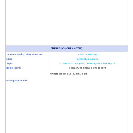
ОФИС № 9 (АРКАДИЯ 10 АПРЕЛЯ)
Телефон: Wechat, Viber, Whatsapp
+38 (073) 080-05-99
E-mail
hot1@azbuka-bp.com.ua
Адрес
г. Одесса, пл. 10 Апреля, 1, Бизнес-центр, 6 этаж, офис 3
График работы
Понедельник - пятница с 9:00 до 18:00
Суббота-воскресенье - выходные дни
Посмотреть на карте