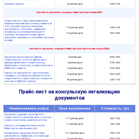
Архивная справка
45 рабочих дней
2350/2700
Апостиль на документы, выданные Министерством юстиции (МЮ)
Свидетельство о браке/рождении/смене
имени/расторжении брака/смерти, выписка из
ЗАГС, решение суда/постановление,
7-10 рабочих дней
1350/1650
доверенность, заявление, аффидевит,
нотариально заверенный перевод (2-й
3-5 рабочих дней
1800/2000
апостиль), нотариальная копия, другие
документы, выданные и заверенные органами
юстиции
Апостиль на документы, выданные Министерством образования и науки (МОН)
Документы нового образца (диплом,
3 рабочих дня
2850/3300
свидетельство, аттестат, приложение к
диплому, приложение к свидетельству,
5 рабочих дней
2150/2500
приложение к аттестату), которые внесены в
ЕДЕБО (без запроса)
14 рабочих дней
1650/2000
Справка из университета, удостоверение,
25 рабочих дней
2000/2500
сертификат, учебный план, диплом/аттестат/
свидетельство старого образца, которые не
40 рабочих дней
1200/1700
внесены в ЕДЕБО (по запросу)
Прайс-лист на консульскую легализацию
документов
Наименование услуги
Срок выполнения
Стоимость, грн
Документы, выданные органами ЗАГС:
свидетельство о рождении, браке, разводе,
9-11 рабочих дней
1000/1200
смерти, смене имени, выписки из реестра
5-7 рабочих дней
1200/1400
Справка о несудимости (только печать
Министерства иностранных дел)
Нотариальные документы (заявление,
12-14 рабочих дней
1500/1700
доверенность, аффидевит, все переводы
(легализуется оригинал)
7-9 рабочих дней
2000/2200