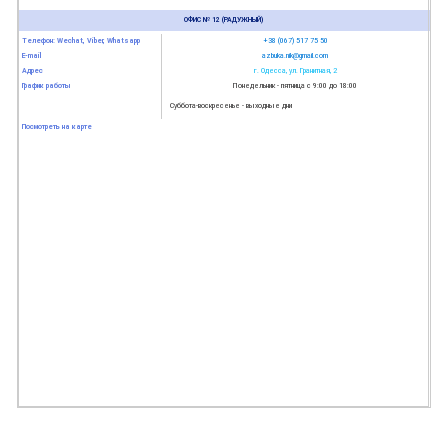
ОФИС № 12 (РАДУЖНЫЙ)
Телефон: Wechat, Viber, Whatsapp
+38 (067) 517 75 50
E-mail
azbuka.nik@gmail.com
Адрес
г. Одесса, ул. Гранитная, 2
График работы
Понедельник - пятница с 9:00 до 18:00
Суббота-воскресенье - выходные дни
Посмотреть на карте