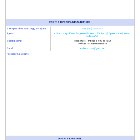
ОФИС № 3 (КНЯЗЯ ВЛАДИМИРА ВЕЛИКОГО)
Телефон: Viber, Whatsapp, Telegram
+38 (067) 123-32-52
Адрес
г. Одесса, пр-т Князя Владимира Великого, 116 (пр-т, Добровольского) (возле
McDonald’s)
График работы
Понедельник - пятница с 9:00 до 18:00
Суббота - по договоренности
E-mail
poskot.azbuka@gmail.com
Посмотреть на карте
ОФИС № 4 (КАНАТНАЯ)