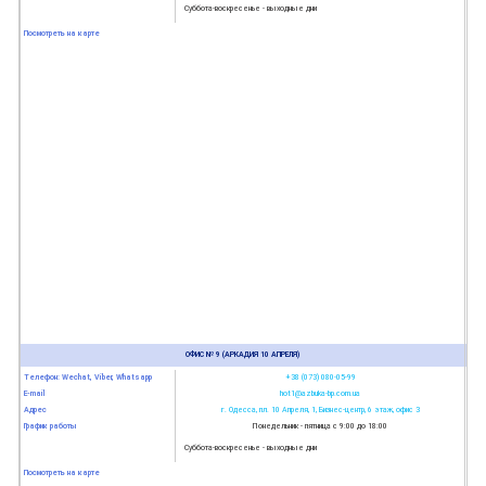
Суббота-воскресенье - выходные дни
Посмотреть на карте
ОФИС № 9 (АРКАДИЯ 10 АПРЕЛЯ)
Телефон: Wechat, Viber, Whatsapp
+38 (073) 080-05-99
E-mail
hot1@azbuka-bp.com.ua
Адрес
г. Одесса, пл. 10 Апреля, 1, Бизнес-центр, 6 этаж, офис 3
График работы
Понедельник - пятница с 9:00 до 18:00
Суббота-воскресенье - выходные дни
Посмотреть на карте