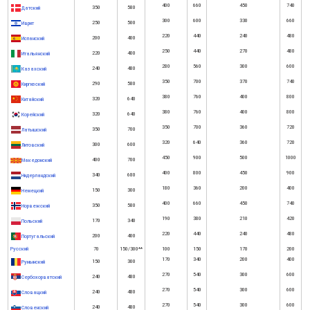
400
660
450
740
350
580
Датский
300
600
330
660
250
500
Иврит
220
440
240
480
200
400
Испанский
250
440
270
480
220
400
Итальянский
280
560
300
600
240
480
Казахский
350
700
370
740
290
580
Киргизский
380
760
400
800
320
640
Китайский
380
760
400
800
320
640
Корейский
350
700
360
720
350
700
Латышский
320
640
360
720
300
600
Литовский
450
900
500
1000
400
700
Македонский
400
800
450
900
340
680
Нидерландский
180
360
200
400
150
300
Немецкий
400
660
450
740
350
580
Норвежский
190
380
210
420
170
340
Польский
220
440
240
480
200
400
Португальский
Русский
70
150/300**
100
150
170
200
170
340
200
400
150
300
Румынский
270
540
300
600
240
480
Сербохорватский
270
540
300
600
240
480
Словацкий
270
540
300
600
240
480
Словенский