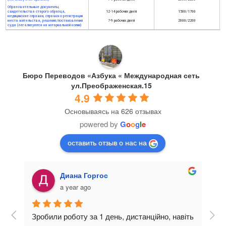
Образовательные документы,
свидетельства старого образца,
12-14 рабочих дней
1500/1700
медицинские справки, справки о регистрации
места жительства, решения/постановления
7-9 рабочих дней
2000/2200
суда (легализуются на нотариальной копии)
Бюро Переводов «Азбука « Международная сеть
ул.Преображенская.15
4.9
Основываясь на 626 отзывах
powered by
G
o
o
g
l
e
оставить отзыв о нас на
Диана Горгос
a year ago
Зробили роботу за 1 день, дистанційно, навіть 
Зве