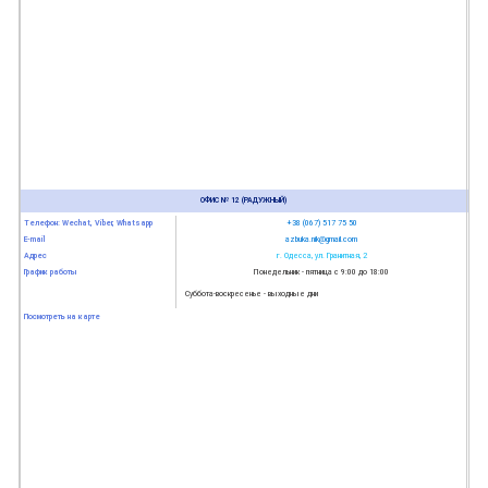
ОФИС № 12 (РАДУЖНЫЙ)
Телефон: Wechat, Viber, Whatsapp
+38 (067) 517 75 50
E-mail
azbuka.nik@gmail.com
Адрес
г. Одесса, ул. Гранитная, 2
График работы
Понедельник - пятница с 9:00 до 18:00
Суббота-воскресенье - выходные дни
Посмотреть на карте