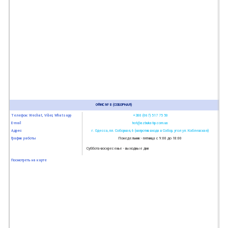
ОФИС № 8 (СОБОРНАЯ)
Телефон: Wechat, Viber, Whatsapp
+380 (067) 517 75 50
E-mail
hot@azbuka-bp.com.ua
Адрес
г. Одесса, пл. Соборная, 6 (напротив входа в Собор, угол ул. Коблевская)
График работы
Понедельник - пятница с 9:00 до 18:00
Суббота-воскресенье - выходные дни
Посмотреть на карте