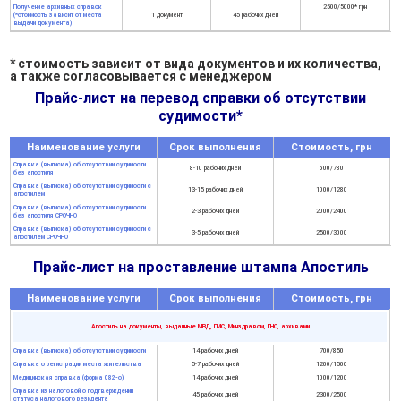
Получение архивных справок
2500/5000* грн
(*стоимость зависит от места
1 документ
45 рабочих дней
выдачи документа)
* стоимость зависит от вида документов и их количества,
а также согласовывается с менеджером
Прайс-лист на перевод справки об отсутствии
судимости*
Наименование услуги
Срок выполнения
Стоимость, грн
Справка (выписка) об отсутствии судимости
8-10 рабочих дней
600/780
без апостиля
Справка (выписка) об отсутствии судимости с
13-15 рабочих дней
1000/1280
апостилем
Справка (выписка) об отсутствии судимости
2-3 рабочих дней
2000/2400
без апостиля СРОЧНО
Справка (выписка) об отсутствии судимости с
3-5 рабочих дней
2500/3000
апостилем СРОЧНО
Прайс-лист на проставление штампа Апостиль
Наименование услуги
Срок выполнения
Стоимость, грн
Апостиль на документы, выданные МВД, ГМС, Минздравом, ГНС, архивами
Справка (выписка) об отсутствии судимости
14 рабочих дней
700/850
Справка о регистрации места жительства
5-7 рабочих дней
1200/1500
Медицинская справка (форма 082-о)
14 рабочих дней
1000/1200
Справка из налоговой о подтверждении
45 рабочих дней
2300/2500
статуса налогового резидента