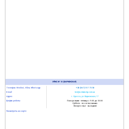
ОФИС № 10 (ВАРНЕНСКАЯ)
Телефон: Wechat, Viber, Whatsapp
+38 (067) 517 75 50
E-mail
hot@azbuka-bp.com.ua
Адрес
г. Одесса, ул. Варненская, 17
График работы
Понедельник - пятница с 9:00 до 18:00
Суббота - по согласованию
Воскресенье - выходной
Посмотреть на карте