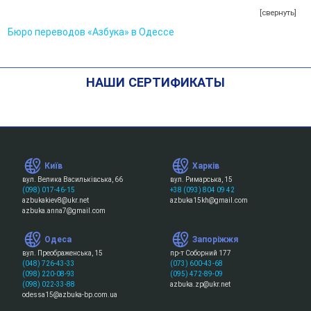
[свернуть]
Бюро переводов «Азбука» в Одессе
НАШИ СЕРТИФИКАТЫ
Київ
Харків
вул. Велика Васильківська, 66
вул. Римарська, 15
(098) 017-46-15
+38 (093) 804 09 42
azbukakiev8@ukr.net
azbuka15kh@gmail.com
azbuka.anna7@gmail.com
Одеса
Запоріжжя
вул. Преображенська, 15
пр-т Соборний 177
(048) 726-43-33
(073) 600-43-68
(098) 220-08-93
(095) 472-89-09
(098) 022-33-88
azbuka.zp@ukr.net
odessa15@azbuka-bp.com.ua