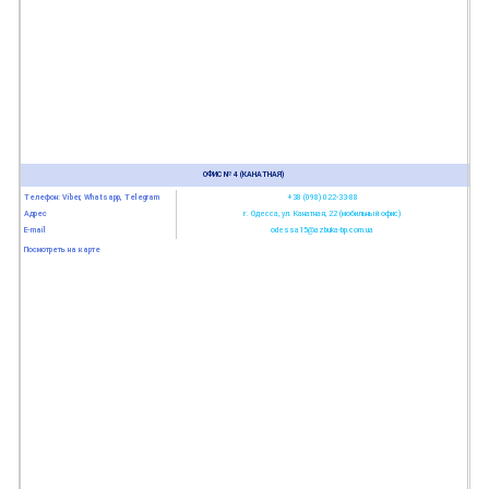
ОФИС № 4 (КАНАТНАЯ)
Телефон: Viber, Whatsapp, Telegram
+38 (098) 022-33-88
Адрес
г. Одесса, ул. Канатная, 22 (мобильный офис)
E-mail
odessa15@azbuka-bp.com.ua
Посмотреть на карте