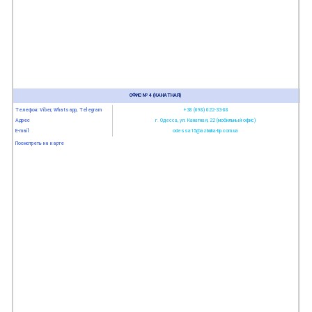
ОФИС № 4 (КАНАТНАЯ)
Телефон: Viber, Whatsapp, Telegram
+38 (098) 022-33-88
Адрес
г. Одесса, ул. Канатная, 22 (мобильный офис)
E-mail
odessa15@azbuka-bp.com.ua
Посмотреть на карте