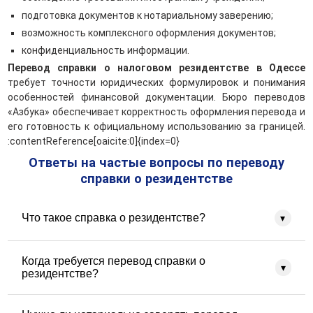
подготовка документов к нотариальному заверению;
возможность комплексного оформления документов;
конфиденциальность информации.
Перевод справки о налоговом резидентстве в Одессе
требует точности юридических формулировок и понимания
особенностей финансовой документации. Бюро переводов
«Азбука» обеспечивает корректность оформления перевода и
его готовность к официальному использованию за границей.
:contentReference[oaicite:0]{index=0}
Ответы на частые вопросы по переводу
справки о резидентстве
Что такое справка о резидентстве?
▾
Справка о резидентстве — это официальный документ,
Когда требуется перевод справки о
подтверждающий статус налогового резидента Украины.
▾
резидентстве?
Она выдается налоговыми органами и используется для
подтверждения места налогового резидентства при
Перевод справки о резидентстве необходим при
оформлении финансовых, банковских и юридических