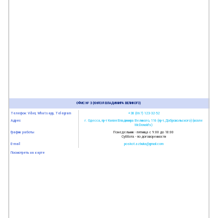
ОФИС № 3 (КНЯЗЯ ВЛАДИМИРА ВЕЛИКОГО)
Телефон: Viber, Whatsapp, Telegram
+38 (067) 123-32-52
Адрес
г. Одесса, пр-т Князя Владимира Великого, 116 (пр-т, Добровольского) (возле
McDonald’s)
График работы
Понедельник - пятница с 9:00 до 18:00
Суббота - по договоренности
E-mail
poskot.azbuka@gmail.com
Посмотреть на карте