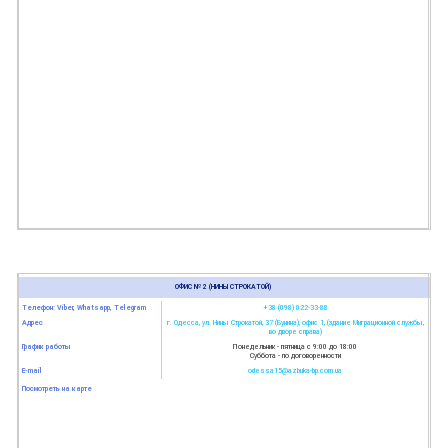
ОФИС № 2 (НИНЫ СТРОКАТОЙ)
Телефон: Viber, Whatsapp, Telegram
+38 (098) 022-33-88
Адрес
г. Одесса, ул. Нины Строкатой, 37 (Бунина), офис 1, (здание Миграционной службы,
во дворе справа)
График работы
Понедельник - пятница с 9:00 до 18:00
Суббота - по договоренности
E-mail
odessa15@azbuka-bp.com.ua
Посмотреть на карте