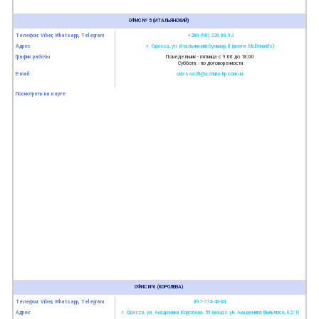
ОФИС № 5 (ИТАЛЬЯНСКИЙ)
Телефон: Viber, Whatsapp, Telegram
+380 (98) 220 08 93
Адрес
г. Одесса, ул. Итальянский бульвар, 8 (возле McDonald’s)
График работы
Понедельник - пятница с 9:00 до 18:00
Суббота - по договоренности
E-mail
odessa20@azbuka-bp.com.ua
Посмотреть на карте
ОФИС №6 (КОРОЛЕВА)
Телефон: Viber, Whatsapp, Telegram
097-774-40-88
Адрес
г. Одесса, ул. Академика Королева, 59 (вход с ул. Академика Вильямса, 62/1)