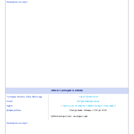
Посмотреть на карте
ОФИС № 9 (АРКАДИЯ 10 АПРЕЛЯ)
Телефон: Wechat, Viber, Whatsapp
+38 (073) 080-05-99
E-mail
hot1@azbuka-bp.com.ua
Адрес
г. Одесса, пл. 10 Апреля, 1, Бизнес-центр, 6 этаж, офис 3
График работы
Понедельник - пятница с 9:00 до 18:00
Суббота-воскресенье - выходные дни
Посмотреть на карте