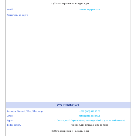
Суббота-воскресенье - выходные дни
E-mail
azbuka.nik@gmail.com
Посмотреть на карте
ОФИС № 8 (СОБОРНАЯ)
Телефон: Wechat, Viber, Whatsapp
+380 (067) 517 75 50
E-mail
hot@azbuka-bp.com.ua
Адрес
г. Одесса, пл. Соборная, 6 (напротив входа в Собор, угол ул. Коблевская)
График работы
Понедельник - пятница с 9:00 до 18:00
Суббота-воскресенье - выходные дни