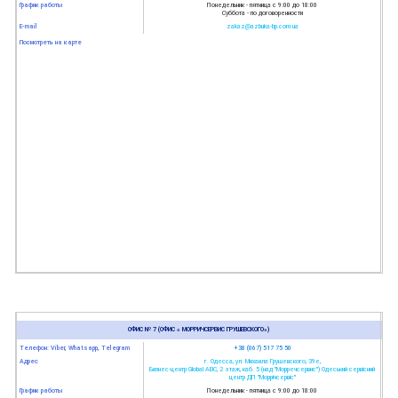
График работы
Понедельник - пятница с 9:00 до 18:00
Суббота - по договоренности
E-mail
zakaz@azbuka-bp.com.ua
Посмотреть на карте
ОФИС № 7 (ОФИС « МОРРИЧСЕРВИС ГРУШЕВСКОГО»)
Телефон: Viber, Whatsapp, Telegram
+38 (067) 517 75 50
Адрес
г. Одесса, ул. Михаила Грушевского, 39е,
Бизнес-центр Global АВС, 2 этаж, каб. 5 (над "Морречсервис") Одеський сервісний
центр ДП "Моррічсервіс"
График работы
Понедельник - пятница с 9:00 до 18:00