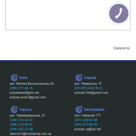
[свернуть]
Київ
Харків
вул. Велика Васильківська, 66
вул. Римарська, 15
(098) 017-46-15
+38 (093) 804 09 42
azbukakiev8@ukr.net
azbuka15kh@gmail.com
azbuka.anna7@gmail.com
Одеса
Запоріжжя
вул. Преображенська, 15
пр-т Соборний 177
(048) 726-43-33
(073) 600-43-68
(098) 220-08-93
(095) 472-89-09
(098) 022-33-88
azbuka.zp@ukr.net
odessa15@azbuka-bp.com.ua