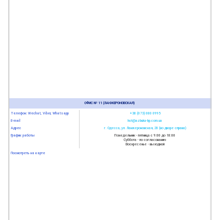
ОФИС № 11 (ЛАНЖЕРОНОВСКАЯ)
Телефон: Wechat, Viber, Whatsapp
+38 (073) 080 0995
E-mail
hot@azbuka-bp.com.ua
Адрес
г. Одесса, ул. Ланжероновская, 28 (во дворе справа)
График работы
Понедельник - пятница с 9:00 до 18:00
Суббота - по согласованию
Воскресенье - выходной
Посмотреть на карте