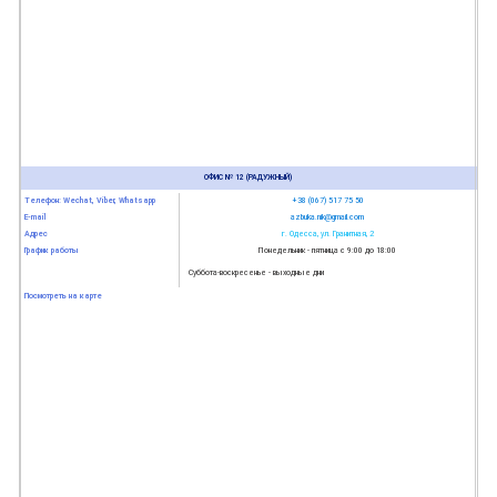
ОФИС № 12 (РАДУЖНЫЙ)
Телефон: Wechat, Viber, Whatsapp
+38 (067) 517 75 50
E-mail
azbuka.nik@gmail.com
Адрес
г. Одесса, ул. Гранитная, 2
График работы
Понедельник - пятница с 9:00 до 18:00
Суббота-воскресенье - выходные дни
Посмотреть на карте