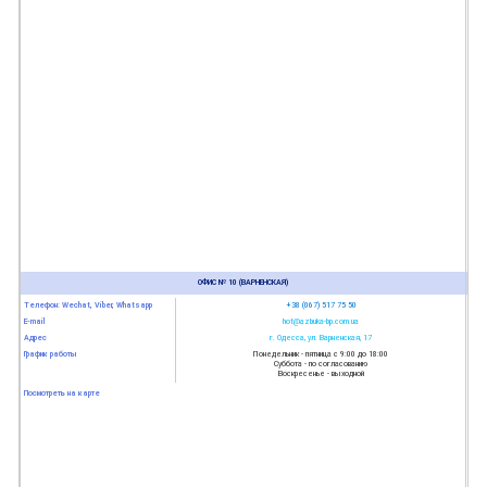
ОФИС № 10 (ВАРНЕНСКАЯ)
Телефон: Wechat, Viber, Whatsapp
+38 (067) 517 75 50
E-mail
hot@azbuka-bp.com.ua
Адрес
г. Одесса, ул. Варненская, 17
График работы
Понедельник - пятница с 9:00 до 18:00
Суббота - по согласованию
Воскресенье - выходной
Посмотреть на карте