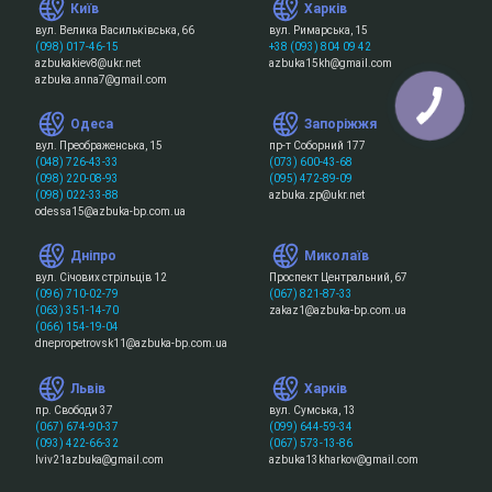
Київ
Харків
вул. Велика Васильківська, 66
вул. Римарська, 15
(098) 017-46-15
+38 (093) 804 09 42
azbukakiev8@ukr.net
azbuka15kh@gmail.com
azbuka.anna7@gmail.com
Одеса
Запоріжжя
вул. Преображенська, 15
пр-т Соборний 177
(048) 726-43-33
(073) 600-43-68
(098) 220-08-93
(095) 472-89-09
(098) 022-33-88
azbuka.zp@ukr.net
odessa15@azbuka-bp.com.ua
Дніпро
Миколаїв
вул. Січових стрільців 12
Проспект Центральний, 67
(096) 710-02-79
(067) 821-87-33
(063) 351-14-70
zakaz1@azbuka-bp.com.ua
(066) 154-19-04
dnepropetrovsk11@azbuka-bp.com.ua
Львів
Харків
пр. Свободи 37
вул. Сумська, 13
(067) 674-90-37
(099) 644-59-34
(093) 422-66-32
(067) 573-13-86
lviv21azbuka@gmail.com
azbuka13kharkov@gmail.com