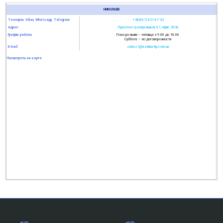
НИКОЛАЕВ
Телефон: Viber, Whatsapp, Telegram
+38(067) 821-87-33
Адрес
Проспект Центральный, 67, офис 202в
График работы
Понедельник – пятница з 9:00 до 18:00
Суббота – по договоренности
E-mail
zakaz1@azbuka-bp.com.ua
Посмотреть на карте