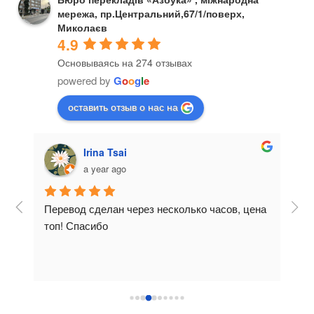
месенджеры (Viber, Telegram, WhatsApp)
мережа, пр.Центральний,67/1/поверх,
— Воспользоваться курьерской доставкой оригинала или
Миколаєв
копии.
4.9
Мы обеспечиваем полную конфиденциальность і
Основываясь на 274 отзывах
професійний супровід на всіх етапах виконання
powered by
G
o
o
g
l
e
замовлення.
оставить отзыв о нас на
Irina Tsai
a year ago
 
Перевод сделан через несколько часов, цена 
Сде
 
топ! Спасибо
при
и 
о 