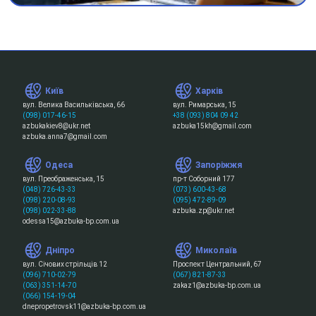
Київ
Харків
вул. Велика Васильківська, 66
вул. Римарська, 15
(098) 017-46-15
+38 (093) 804 09 42
azbukakiev8@ukr.net
azbuka15kh@gmail.com
azbuka.anna7@gmail.com
Одеса
Запоріжжя
вул. Преображенська, 15
пр-т Соборний 177
(048) 726-43-33
(073) 600-43-68
(098) 220-08-93
(095) 472-89-09
(098) 022-33-88
azbuka.zp@ukr.net
odessa15@azbuka-bp.com.ua
Дніпро
Миколаїв
вул. Січових стрільців 12
Проспект Центральний, 67
(096) 710-02-79
(067) 821-87-33
(063) 351-14-70
zakaz1@azbuka-bp.com.ua
(066) 154-19-04
dnepropetrovsk11@azbuka-bp.com.ua