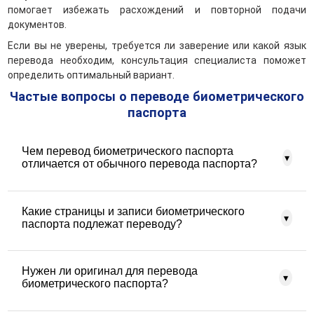
помогает избежать расхождений и повторной подачи
документов.
Если вы не уверены, требуется ли заверение или какой язык
перевода необходим, консультация специалиста поможет
определить оптимальный вариант.
Частые вопросы о переводе биометрического
паспорта
Чем перевод биометрического паспорта
▾
отличается от обычного перевода паспорта?
Биометрический паспорт содержит дополнительные
Какие страницы и записи биометрического
данные — например, серию и номер чипа, код страны,
▾
паспорта подлежат переводу?
сведения о биометрии. При переводе важно точно
передать эти элементы, чтобы документ был понятен в
официальных и международных процедурах.
Переводу подлежат страницы с персональными
Нужен ли оригинал для перевода
данными, фотографией, серией и номером, датой
▾
биометрического паспорта?
рождения, а также любая дополнительная информация,
которая может быть важна для официального