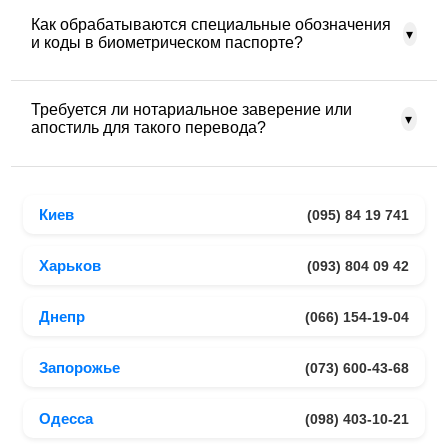
использования документа.
Перевод возможен по качественной копии или скану.
Как обрабатываются специальные обозначения
Однако для нотариального заверения или официальной
▾
и коды в биометрическом паспорте?
подачи, как правило, требуется оригинал паспорта.
Специальные коды, штрих- и QR-метки, обозначения
Требуется ли нотариальное заверение или
чипа и другие технические элементы переводятся или
▾
апостиль для такого перевода?
описываются так, чтобы сохранялся смысл и
соответствие международным стандартам документации.
Нотариальное заверение может потребоваться в
зависимости от требований организации, куда подается
Киев
(095) 84 19 741
документ. Апостиль обычно не ставят на переводы
паспортов, но могут потребоваться дополнительные
подтверждения в отдельных случаях.
Харьков
(093) 804 09 42
Днепр
(066) 154-19-04
Запорожье
(073) 600-43-68
Одесса
(098) 403-10-21