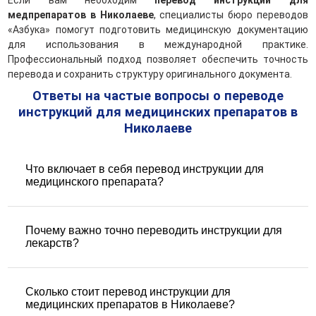
медпрепаратов в Николаеве
, специалисты бюро переводов
«Азбука» помогут подготовить медицинскую документацию
для использования в международной практике.
Профессиональный подход позволяет обеспечить точность
перевода и сохранить структуру оригинального документа.
Ответы на частые вопросы о переводе
инструкций для медицинских препаратов в
Николаеве
Что включает в себя перевод инструкции для
медицинского препарата?
Перевод инструкции к медицинскому препарату включает
описание состава, показаний к применению, способов
Почему важно точно переводить инструкции для
применения, противопоказаний, побочных эффектов,
лекарств?
условий хранения и дозировок. Особое внимание
уделяется медицинским и фармацевтическим терминам,
Любая ошибка в переводе инструкции может повлечь за
чтобы сохранить точность и юридическую корректность
собой неправильное применение препарата и серьёзные
Сколько стоит перевод инструкции для
документа.
последствия для здоровья пациентов. Поэтому к
медицинских препаратов в Николаеве?