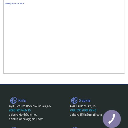
Посмотреть на карте
Київ
Харків
вул. Велика Васильківська, 66
вул. Римарська, 15
(098) 017-46-15
+38 (093) 804 09 42
azbukakiev8@ukr.net
azbuka15kh@gmail.com
azbuka.anna7@gmail.com