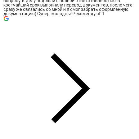
вопросу. К делу подошли с полной ответственностью, в
кротчайший срок выполнили перевод документов, после чего
сразу же связались со мной и я смог забрать оформленную
документацию) Супер, молодцы! Рекомендую👍🏻