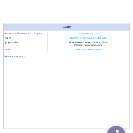
НИКОЛАЕВ
Телефон: Viber, Whatsapp, Telegram
+38(067) 821-87-33
Адрес
Проспект Центральный, 67, офис 202в
График работы
Понедельник – пятница з 9:00 до 18:00
Суббота – по договоренности
E-mail
zakaz1@azbuka-bp.com.ua
Посмотреть на карте