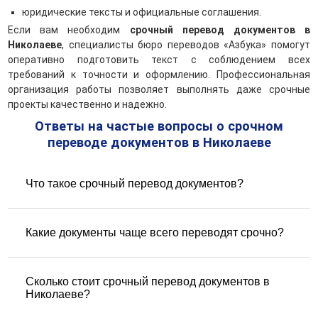
юридические тексты и официальные соглашения.
Если вам необходим
срочный перевод документов в
Николаеве
, специалисты бюро переводов «Азбука» помогут
оперативно подготовить текст с соблюдением всех
требований к точности и оформлению. Профессиональная
организация работы позволяет выполнять даже срочные
проекты качественно и надежно.
Ответы на частые вопросы о срочном
переводе документов в Николаеве
Что такое срочный перевод документов?
Срочный перевод документов — это выполнение
перевода в ускоренные сроки, часто в течение одного
Какие документы чаще всего переводят срочно?
рабочего дня или даже нескольких часов. Такой перевод
требуется в случае срочных поездок, подачи документов
На срочный перевод чаще всего поступают:
в консульства, суды, при оформлении виз или срочной
— Паспорта и удостоверения личности
Сколько стоит срочный перевод документов в
подачи заявлений.
— Свидетельства о рождении, браке, разводе
Николаеве?
— Справки о несудимости