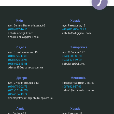
Київ
Харків
вул. Велика Васильківська, 66
вул. Римарська, 15
(098) 017-46-15
+38 (093) 804 09 42
azbukakiev8@ukr.net
azbuka15kh@gmail.com
azbuka.anna7@gmail.com
Одеса
Запоріжжя
вул. Преображенська, 15
пр-т Соборний 177
(048) 726-43-33
(073) 600-43-68
(098) 220-08-93
(095) 472-89-09
(098) 022-33-88
azbuka.zp@ukr.net
odessa15@azbuka-bp.com.ua
Дніпро
Миколаїв
вул. Січових стрільців 12
Проспект Центральний, 67
(096) 710-02-79
(067) 821-87-33
(063) 351-14-70
zakaz1@azbuka-bp.com.ua
(066) 154-19-04
dnepropetrovsk11@azbuka-bp.com.ua
Львів
Харків
пр. Свободи 37
вул. Сумська, 13