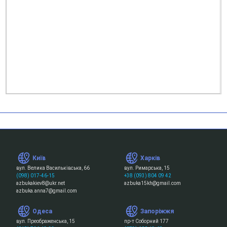
Київ
Харків
вул. Велика Васильківська, 66
вул. Римарська, 15
(098) 017-46-15
+38 (093) 804 09 42
azbukakiev8@ukr.net
azbuka15kh@gmail.com
azbuka.anna7@gmail.com
Одеса
Запоріжжя
вул. Преображенська, 15
пр-т Соборний 177