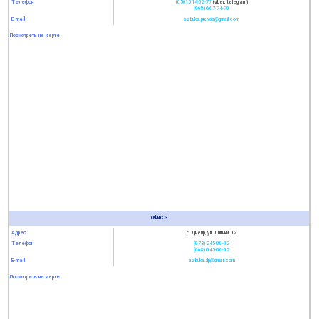
Телефон
(050) 014-02-77
(viber, telegram)
(068) 667-74-70
E-mail
azbuka.pravda@gmail.com
Посмотреть на карте
ОФИС 3
Адрес
г. Днепр, ул. Глинки, 12
Телефон
(073) 245-00-02
(068) 045-00-02
E-mail
azbuka.dp@gmail.com
Посмотреть на карте