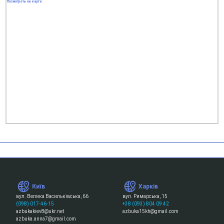
Посмотреть на карте
Київ
Харків
вул. Велика Васильківська, 66
вул. Римарська, 15
(098) 017-46-15
+38 (093) 804 09 42
azbukakiev8@ukr.net
azbuka15kh@gmail.com
azbuka.anna7@gmail.com