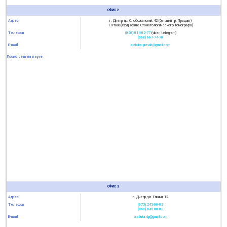
ОФИС 2
Адрес
г. Днепр, пр. Слобожанский, 42 (бывший пр. Правды)
1 этаж (вход возле Стоматологического томографа)
Телефон
(050) 014-02-77
(viber, telegram)
(068) 667-74-70
E-mail
azbuka.pravda@gmail.com
Посмотреть на карте
ОФИС 3
Адрес
г. Днепр, ул. Глинки, 12
Телефон
(073) 245-00-02
(068) 045-00-02
E-mail
azbuka.dp@gmail.com