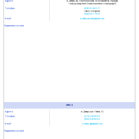
Адреса
м. Дніпро, пр. Слобожанський, 42 (колишній пр. Правди)
1 поверх (вхід біля Стоматологічного томографа")
Телефон
(050) 014-02-77
(viber, telegram)
(068) 667-74-70
E-mail
azbuka.pravda@gmail.com
Подивитись на мапі
ОФІС 3
Адреса
м. Дніпро, вул. Глінки, 12
Телефон
(073) 245-00-02
(068) 045-00-02
E-mail
azbuka.dp@gmail.com
Подивитись на мапі