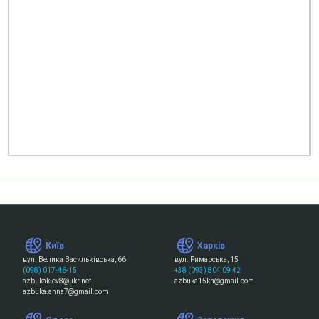
Київ
Харків
вул. Велика Васильківська, 66
вул. Римарська, 15
(098) 017-46-15
+38 (093) 804 09 42
azbukakiev8@ukr.net
azbuka15kh@gmail.com
azbuka.anna7@gmail.com