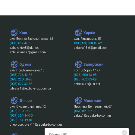
Київ
Харків
вул. Велика Васильківська, 66
вул. Римарська, 15
(098) 017-46-15
+38 (093) 804 09 42
azbukakiev8@ukr.net
azbuka15kh@gmail.com
azbuka.anna7@gmail.com
Одеса
Запоріжжя
вул. Преображенська, 15
пр-т Соборний 177
(048) 726-43-33
(073) 600-43-68
(098) 220-08-93
(095) 472-89-09
(098) 022-33-88
azbuka.zp@ukr.net
odessa15@azbuka-bp.com.ua
Дніпро
Миколаїв
вул. Січових стрільців 12
Проспект Центральний, 67
(096) 710-02-79
(067) 821-87-33
(063) 351-14-70
zakaz1@azbuka-bp.com.ua
(066) 154-19-04
dnepropetrovsk11@azbuka-bp.com.ua