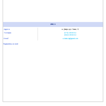
ОФІС 3
Адреса
м. Дніпро, вул. Глінки, 12
Телефон
(073) 245-00-02
(068) 045-00-02
E-mail
azbuka.dp@gmail.com
Подивитись на мапі