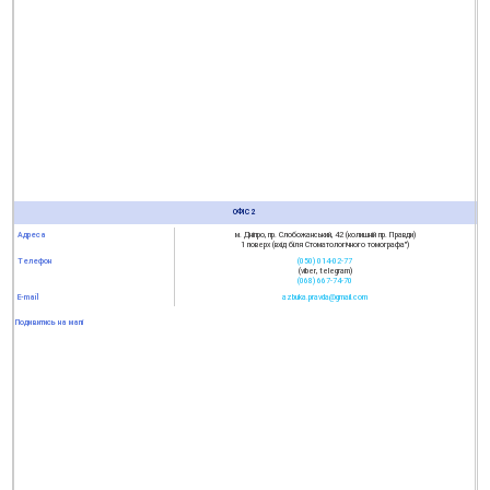
ОФІС 2
Адреса
м. Дніпро, пр. Слобожанський, 42 (колишній пр. Правди)
1 поверх (вхід біля Стоматологічного томографа")
Телефон
(050) 014-02-77
(viber, telegram)
(068) 667-74-70
E-mail
azbuka.pravda@gmail.com
Подивитись на мапі