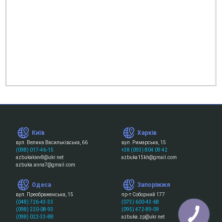
Київ
Харків
вул. Велика Васильківська, 66
вул. Римарська, 15
(098) 017-46-15
+38 (093) 804 09 42
azbukakiev8@ukr.net
azbuka15kh@gmail.com
azbuka.anna7@gmail.com
Одеса
Запоріжжя
вул. Преображенська, 15
пр-т Соборний 177
(048) 726-43-33
(073) 600-43-68
(098) 220-08-93
(095) 472-89-09
(098) 022-33-88
azbuka.zp@ukr.net