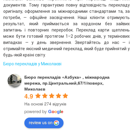
документів. Тому гарантуємо повну відповідність перекладу
оригіналу, оформлення за міжнародними стандартами та, за
потреби, — офіційне засвідчення. Наші клієнти отримують
результат, який приймається за кордоном без зайвих
запитань і повторних переробок. Переклад карти щеплень
може бути готовий протягом 1–2 робочих днів, у термінових
випадках — у день звернення. Звертайтесь до нас — і
отримайте якісний медичний переклад, який буде прийнятий у
будь-якій країні світу.
Бюро перекладів у Миколаєві
Бюро перекладів «Азбука» , міжнародна
мережа, пр.Центральний,67/1/поверх,
Миколаєв
4.9
На основі 274 відгуків
powered by
G
o
o
g
l
e
review us on