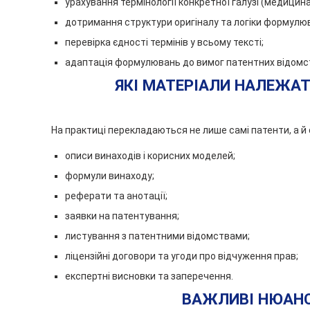
урахування термінології конкретної галузі (медицин
дотримання структури оригіналу та логіки формулю
перевірка єдності термінів у всьому тексті;
адаптація формулювань до вимог патентних відомс
ЯКІ МАТЕРІАЛИ НАЛЕЖАТ
На практиці перекладаються не лише самі патенти, а й 
описи винаходів і корисних моделей;
формули винаходу;
реферати та анотації;
заявки на патентування;
листування з патентними відомствами;
ліцензійні договори та угоди про відчуження прав;
експертні висновки та заперечення.
ВАЖЛИВІ НЮАНС