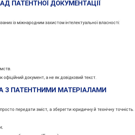
ЛАД ПАТЕНТНОЇ ДОКУМЕНТАЦІЇ
на
документы
Оформление
язаних із міжнародним захистом інтелектуальної власності:
апостиля
Письмовий
переклад
у
Харкові
БП
«Азбука»
омств.
Що
 офіційний документ, а не як довідковий текст.
треба
знати
ТА З ПАТЕНТНИМИ МАТЕРІАЛАМИ
про
технічний
переклад?
просто передати зміст, а зберегти юридичну й технічну точність.
Медичний
переклад
|
и;
Бюро