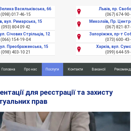
. Велика Васильківська, 66
Львів, пр. Своб
(098) 017-46-15
(067) 674-90
в, вул. Римарська, 15
Миколаїв, Пр. Центр
(093) 804 09 42
(067) 821-87
ул. Січових Стрільців, 12
Запоріжжя, пр-т Со
(066) 154-19-04
(073) 600-43
вул. Преображенська, 15
Харків, вул. Сумс
(098) 403-10 21
(099) 644-59
Головна
Про нас
Послуги
Контакти
Вакансії
Рекоменда
Верстка тексту
Консульская
легализация
Консульська легалізація
нтації для реєстрації та захисту
и
апостиль
Літературний переклад
туальних прав
документов
Набір текста
Перевод
Нотаріальний переклад
справки
о
Переклад біометрічного паспорта
несудимости