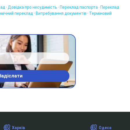
лад
·
Довідка про несудимість
·
Переклад паспорта
·
Переклад
омічний переклад
·
Витребування документів
·
Терміновий
Харків
Одеса