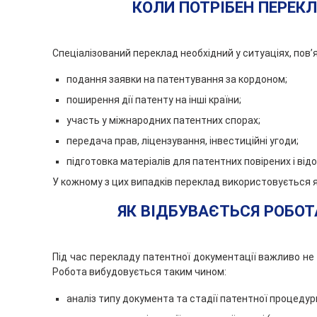
КОЛИ ПОТРІБЕН ПЕРЕК
Новомосковськ
Павлоград
Покровськ
Спеціалізований переклад необхідний у ситуаціях, пов’
Полтава
подання заявки на патентування за кордоном;
Суми
поширення дії патенту на інші країни;
Черкаси
участь у міжнародних патентних спорах;
Чернігів
передача прав, ліцензування, інвестиційні угоди;
Чернівці
підготовка матеріалів для патентних повірених і від
Хмельницький
У кожному з цих випадків переклад використовується як
Кам’янець-
ЯК ВІДБУВАЄТЬСЯ РОБО
Подільський
Під час перекладу патентної документації важливо не 
Робота вибудовується таким чином:
аналіз типу документа та стадії патентної процедур