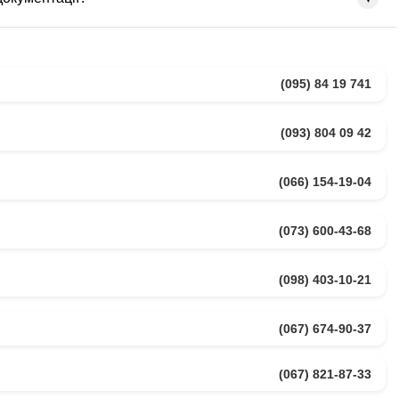
перекладів
Присяжний
нічної галузі та необхідності погодження термінології. Великі
переклад
(095) 84 19 741
(093) 804 09 42
(066) 154-19-04
(073) 600-43-68
(098) 403-10-21
(067) 674-90-37
(067) 821-87-33