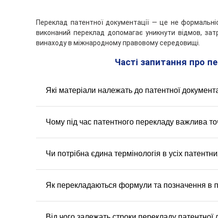
Переклад патентної документації — це не формальніс
виконаний переклад допомагає уникнути відмов, зат
винаходу в міжнародному правовому середовищі.
Часті запитання про п
Які матеріали належать до патентної документа
До патентної документації належать описи винаходів,
пошук, листування з патентними відомствами та супр
Чому під час патентного перекладу важлива т
Формулювання в патентних документах безпосереднь
двозначні переклади можуть змінити зміст формули 
Чи потрібна єдина термінологія в усіх патентн
Так, єдність термінів є обов’язковою. Одні й ті самі 
документації, включно з описами, формулами та кре
Як перекладаються формули та позначення в 
Формули та позначення перекладаються з урахуванням 
та графічні елементи зберігаються без змін.
Від чого залежать строки перекладу патентної 