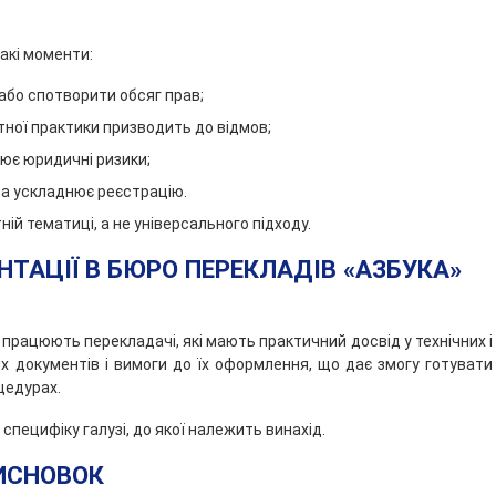
БП
«Азбука»
акі моменти:
Апостиль
бо спотворити обсяг прав;
в
Украине
тної практики призводить до відмов;
Оформление
ює юридичні ризики;
и
ва ускладнює реєстрацію.
легализация
справки
ій тематиці, а не універсального підходу.
о
ТАЦІЇ В БЮРО ПЕРЕКЛАДІВ «АЗБУКА»
несудимости
Справка
о
працюють перекладачі, які мають практичний досвід у технічних і
несудимости
х документів і вимоги до їх оформлення, що дає змогу готувати
Апостиль
цедурах.
на
документы
пецифіку галузі, до якої належить винахід.
Оформление
ИСНОВОК
апостиля