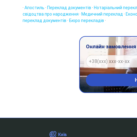
·
Апостиль
·
Переклад документів
·
Нотаріальний перек
свідоцтва про народження
·
Медичний переклад
·
Екон
переклад документів
·
Бюро перекладів
·
Онлайн замовлення
Київ