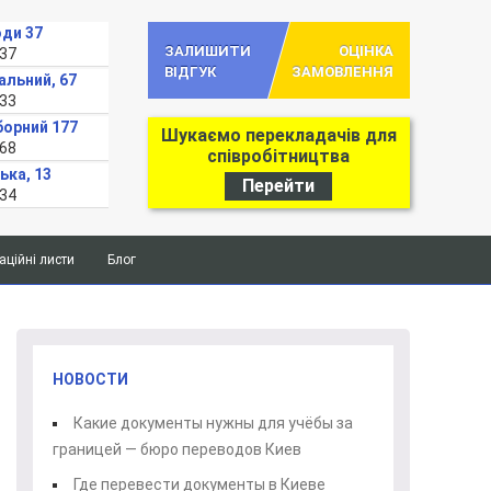
оди 37
ЗАЛИШИТИ
ОЦІНКА
-37
ВІДГУК
ЗАМОВЛЕННЯ
альний, 67
-33
борний 177
Шукаємо перекладачів для
-68
співробітництва
ька, 13
Перейти
-34
ційні листи
Блог
НОВОСТИ
Какие документы нужны для учёбы за
границей — бюро переводов Киев
Где перевести документы в Киеве