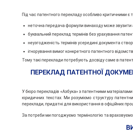
Під час патентного перекладу особливо критичними є т
неточна передача формули винаходу може звузити а
буквальний переклад термінів без урахування патен
неузгодженість термінів усередині документа створ
ігнорування вимог конкретного патентного відомст
Тому такі переклади потребують досвіду саме в патентн
ПЕРЕКЛАД ПАТЕНТНОЇ ДОКУМЕН
У бюро перекладів «Азбука» з патентними матеріалами 
юридичних текстах. Ми розуміємо структуру патентни
переклади, придатні для використання в офіційних про
За потреби ми погоджуємо термінологію та враховуємо с
В