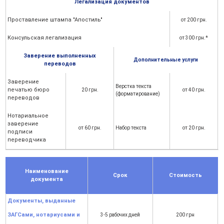
Легализация документов
Проставление штампа "Апостиль"
от 200 грн.
Консульская легализация
от 300 грн.*
Заверение выполненных
Дополнительные услуги
переводов
Заверение
Верстка текста
печатью бюро
20 грн.
от 40 грн.
(форматирование)
переводов
Нотариальное
заверение
от 60 грн.
Набор текста
от 20 грн.
подписи
переводчика
Наименование
Срок
Стоимость
документа
Документы, выданные
ЗАГСами, нотариусами и
3-5 рабочих дней
200 грн