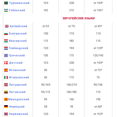
Туркменский
130
200
от 140*
Узбекский
145
215
от 145*
ЕВРОПЕЙСКИЕ ЯЗЫКИ
Английский
от 30
от 70
от 45*
Болгарский
100
170
110
Венгерский
115
185
115
Голландский
120
190
от 120*
Греческий
105
175
125/145
Датский
130
200
от 140*
Испанский
65
115
от 75*
Итальянский
65
115
75
Латышский
95/140
165/210
95/165
Литовский
95/115
165/185
115
Македонский
95
165
105
Немецкий
38
78
от 60*
Норвежский
120
190
от 130*