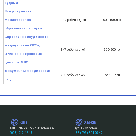
судами
Все документы
Министерства
1-40 рабочих дней
600-1500 грн
образования и науки
Справки: о несудимости,
медицинские 082/о,
2 - 7 рабочих дней
300-600 грн
ЦНАПов и сервисных
центров МВС
Документы юридических
2 - 5 рабочих дней
от 350 грн
лиц
Київ
Харків
вул. Велика Васильківська, 66
вул. Римарська, 15
(098) 017-46-15
+38 (093) 804 09 42