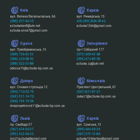
Київ
Харків
вул. Велика Васильківська, 66
вул. Римарська, 15
(098) 017-46-15
+38 (093) 804 09 42
azbukakiev8@ukr.net
azbuka15kh@gmail.com
azbuka.anna7@gmail.com
Одеса
Запоріжжя
вул. Преображенська, 15
пр-т Соборний 177
(048) 726-43-33
(073) 600-43-68
(098) 220-08-93
(095) 472-89-09
(098) 022-33-88
azbuka.zp@ukr.net
odessa15@azbuka-bp.com.ua
Дніпро
Миколаїв
вул. Січових стрільців 12
Проспект Центральний, 67
(096) 710-02-79
(067) 821-87-33
(063) 351-14-70
zakaz1@azbuka-bp.com.ua
(066) 154-19-04
dnepropetrovsk11@azbuka-bp.com.ua
Львів
Харків
пр. Свободи 37
вул. Сумська, 13
(067) 674-90-37
(099) 644-59-34
(093) 422-66-32
(067) 573-13-86
lviv21azbuka@gmail.com
azbuka13kharkov@gmail.com