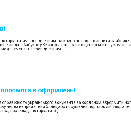
Перевод инструкций для мед. оборудования
Консульская
легализация
документов
—
ві
БП
«Азбука»
з нотаріальним засвідченням, важливо не просто знайти найближче
екладів «Азбука» у Києві розташоване в центрі міста, у комплексі 
Апостиль
них документів із засвідченням […]
в
Украине
Оформление
и
легализация
справки
: допомога в оформленні
о
несудимости
 справжність українського документа за кордоном. Оформити його
Справка
ову через непридатний бланк або порушений порядок дій. Бюро пере
тва, переклад і нотаріальне […]
о
несудимости
Апостиль