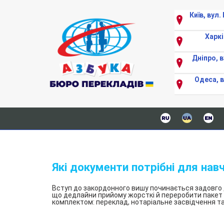
Київ, вул
Харкі
Дніпро, в
Одеса, 
ерейти
до
вмісту
Переклад документів
Київ
Економічний переклад
Харків
Які документи потрібні для нав
Переклад ГОСТів і стандартів
Одеса
Терміновий переклад
Дніпро
Вступ до закордонного вишу починається задовго д
що дедлайни прийому жорсткі й переробити пакет 
Переклад специфікації до договору
Запоріжжя
комплектом: переклад, нотаріальне засвідчення та
Переклад документів для візи
Львів