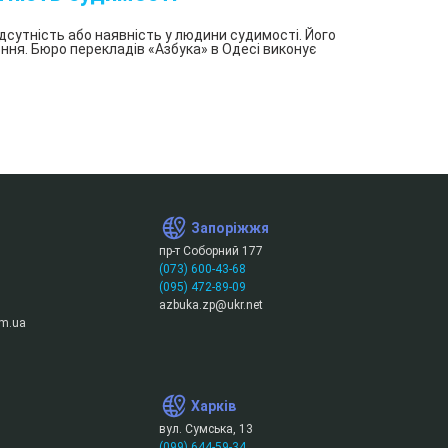
дсутність або наявність у людини судимості. Його
ення. Бюро перекладів «Азбука» в Одесі виконує
Запоріжжя
пр-т Соборний 177
(073) 600-43-68
(095) 472-89-09
azbuka.zp@ukr.net
m.ua
Харків
вул. Сумська, 13
(099) 644-59-34