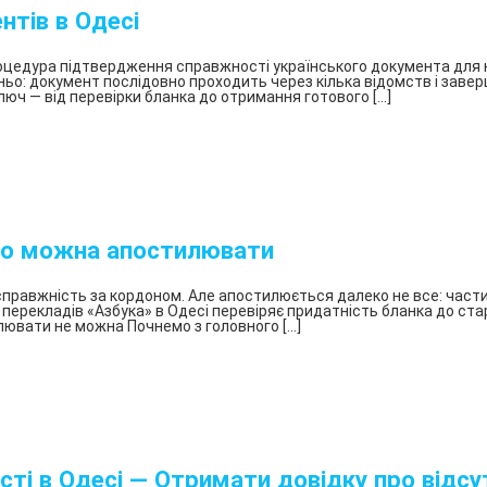
нтів в Одесі
БП
«Азбука»
цедура підтвердження справжності українського документа для кра
Апостиль
ньо: документ послідовно проходить через кілька відомств і завер
ключ — від перевірки бланка до отримання готового […]
в
Украине
Оформление
и
легализация
справки
о
 що можна апостилювати
несудимости
справжність за кордоном. Але апостилюється далеко не все: части
Справка
о перекладів «Азбука» в Одесі перевіряє придатність бланка до ст
о
лювати не можна Почнемо з головного […]
несудимости
Апостиль
на
документы
Оформление
апостиля
сті в Одесі — Отримати довідку про відсу