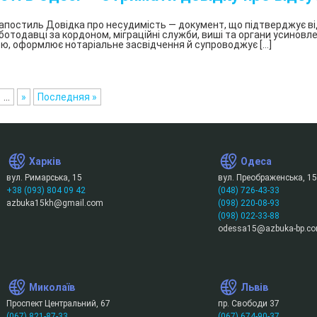
Письмовий
, апостиль Довідка про несудимість — документ, що підтверджує ві
переклад
ботодавці за кордоном, міграційні служби, виші та органи усиновл
у
ю, оформлює нотаріальне засвідчення й супроводжує […]
Харкові
БП
«Азбука»
...
»
Последняя »
Що
треба
знати
про
технічний
Харків
Одеса
переклад?
вул. Римарська, 15
вул. Преображенська, 15
+38 (093) 804 09 42
(048) 726-43-33
Медичний
azbuka15kh@gmail.com
(098) 220-08-93
переклад
(098) 022-33-88
|
odessa15@azbuka-bp.co
Бюро
перекладів
«Азбука»
Миколаїв
Львів
Нотаріальне
засвідчення
Проспект Центральний, 67
пр. Свободи 37
(067) 821-87-33
(067) 674-90-37