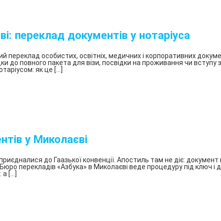
на
документы
Оформление
ві: переклад документів у нотаріуса
апостиля
Письмовий
ий переклад особистих, освітніх, медичних і корпоративних докум
дки до повного пакета для візи, посвідки на проживання чи вступу 
переклад
таріусом: як це […]
у
Харкові
БП
«Азбука»
Що
треба
нтів у Миколаєві
знати
про
технічний
 приєдналися до Гаазької конвенції. Апостиль там не діє: докуме
. Бюро перекладів «Азбука» в Миколаєві веде процедуру під ключ 
переклад?
 а […]
Медичний
переклад
|
Бюро