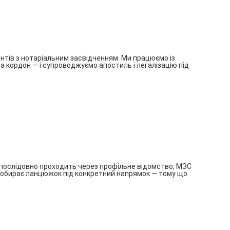
ентів з нотаріальним засвідченням. Ми працюємо із
за кордон — і супроводжуємо апостиль і легалізацію під
нт послідовно проходить через профільне відомство, МЗС
і добирає ланцюжок під конкретний напрямок — тому що