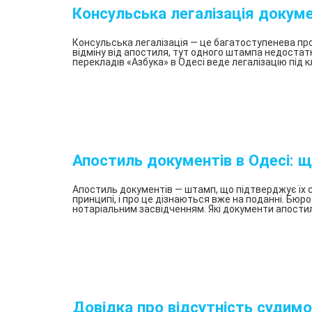
Консульська легалізація докуме
Консульська легалізація — це багатоступенева про
відміну від апостиля, тут одного штампа недостат
перекладів «Азбука» в Одесі веде легалізацію під 
Апостиль документів в Одесі:
Апостиль документів — штамп, що підтверджує їх 
принципі, і про це дізнаються вже на поданні. Бюр
нотаріальним засвідченням. Які документи апости
Довідка про відсутність судимо