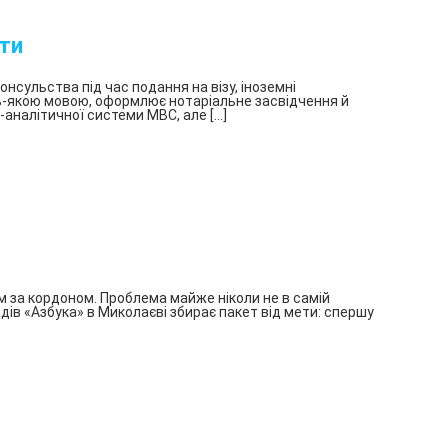
сти
нсульства під час подання на візу, іноземні
удь-якою мовою, оформлює нотаріальне засвідчення й
аналітичної системи МВС, але […]
 за кордоном. Проблема майже ніколи не в самій
дів «Азбука» в Миколаєві збирає пакет від мети: спершу