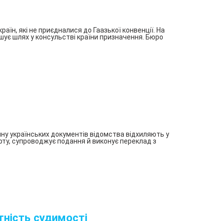
їн, які не приєдналися до Гаазької конвенції. На
шує шлях у консульстві країни призначення. Бюро
ну українських документів відомства відхиляють у
арту, супроводжує подання й виконує переклад з
тність судимості