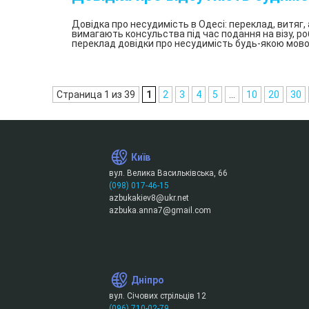
Довідка про несудимість в Одесі: переклад, витяг
вимагають консульства під час подання на візу, ро
переклад довідки про несудимість будь-якою мово
Страница 1 из 39
1
2
3
4
5
...
10
20
30
Київ
вул. Велика Васильківська, 66
(098) 017-46-15
azbukakiev8@ukr.net
azbuka.anna7@gmail.com
Дніпро
вул. Січових стрільців 12
(096) 710-02-79