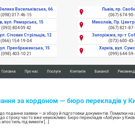
. Велика Васильківська, 66
Львів, пр. Своб
(098) 017-46-15
(067) 674-90
в, вул. Римарська, 15
Миколаїв, Пр. Центр
(093) 804 09 42
(067) 821-87
ул. Січових Стрільців, 12
Запоріжжя, пр-т Со
(066) 154-19-04
(073) 600-43
вул. Преображенська, 15
Харків, вул. Сумс
(098) 403-10 21
(099) 644-59
Головна
Про нас
Послуги
Контакти
Вакансії
Рекоменда
IT-переклад
Консульская
легализация
Нафтогазовий переклад
и
чання за кордоном — бюро перекладів у Ки
апостиль
Переклад патентної документації
документов
Переклад інструкцій і експлуатацій
о подання заявки — зі збору й підготовки документів. Помилки на 
Перевод
до строку часто вже неможливо. Бюро перекладів «Азбука» у Києв
Переклад інструкцій для медичних препаратів
 апостиль під вимоги […]
справки
о
Переклад банківських документів
несудимости