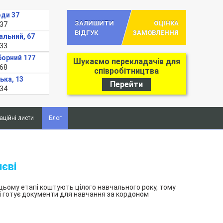
оди 37
ЗАЛИШИТИ
ОЦІНКА
-37
ВІДГУК
ЗАМОВЛЕННЯ
альний, 67
-33
борний 177
Шукаємо перекладачів для
-68
співробітництва
ька, 13
Перейти
-34
ційні листи
Блог
єві
цьому етапі коштують цілого навчального року, тому
і готує документи для навчання за кордоном