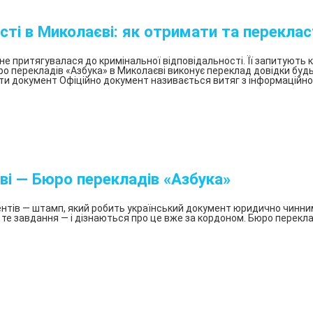
перекладів
«Азбука»
сті в Миколаєві: як отримати та перекла
Нотаріальне
засвідчення
 притягувалася до кримінальної відповідальності. Її запитують ко
перекладів
Бюро перекладів «Азбука» в Миколаєві виконує переклад довідки б
 документ Офіційно документ називається витяг з інформаційно-
Присяжний
переклад
Легалізація
перекладу
Апостиль
у
ві — Бюро перекладів «Азбука»
Львові
Перевод
нтів — штамп, який робить український документ юридично чинним
 те завдання — і дізнаються про це вже за кордоном. Бюро перекла
справки
о
несудимости
Консульская
легализация
документов
—