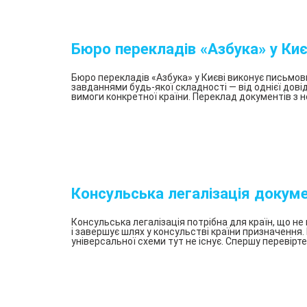
Новомосковськ
Павлоград
Бюро перекладів «Азбука» у Киє
Покровськ
Полтава
Бюро перекладів «Азбука» у Києві виконує письмов
завданнями будь-якої складності — від однієї дові
Суми
вимоги конкретної країни. Переклад документів з но
Черкаси
Чернігів
Чернівці
Хмельницький
Консульська легалізація докуме
Кам’янець-
Подільський
Консульська легалізація потрібна для країн, що не
і завершує шлях у консульстві країни призначення
універсальної схеми тут не існує. Спершу перевірте: