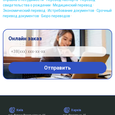
свидетельства о рождении
·
Медицинский перевод
·
Экономический перевод
·
Истребование документов
·
Срочный
перевод документов
·
Бюро переводов
·
Онлайн заказ
Київ
Харків