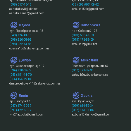
вул. Велика Васильківська, 66
вул. Римарська, 15
(098) 017-46-15
+38 (093) 804 09 42
azbukakiev8@ukr.net
azbuka15kh@gmail.com
azbuka.anna7@gmail.com
Одеса
Запоріжжя
вул. Преображенська, 15
пр-т Соборний 177
(048) 726-43-33
(073) 600-43-68
(098) 220-08-93
(095) 472-89-09
(098) 022-33-88
azbuka.zp@ukr.net
odessa15@azbuka-bp.com.ua
Дніпро
Миколаїв
вул. Січових стрільців 12
Проспект Центральний, 67
(096) 710-02-79
(067) 821-87-33
(063) 351-14-70
zakaz1@azbuka-bp.com.ua
(066) 154-19-04
dnepropetrovsk11@azbuka-bp.com.ua
Львів
Харків
пр. Свободи 37
вул. Сумська, 13
(067) 674-90-37
(099) 644-59-34
(093) 422-66-32
(067) 573-13-86
lviv21azbuka@gmail.com
azbuka13kharkov@gmail.com