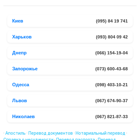
документа и регламента заверяющих органов.
Сроки зависят от объема текста, языковой пары,
сложности тематики и дополнительных требований к
Киев
(095) 84 19 741
оформлению. Чем меньше объем и проще структура
документа, тем быстрее возможен результат.
Харьков
(093) 804 09 42
Днепр
(066) 154-19-04
Запорожье
(073) 600-43-68
Одесса
(098) 403-10-21
Львов
(067) 674-90-37
Николаев
(067) 821-87-33
·
Апостиль
·
Перевод документов
·
Нотариальный перевод
·
Справка о несудимости
·
Перевод паспорта
·
Перевод