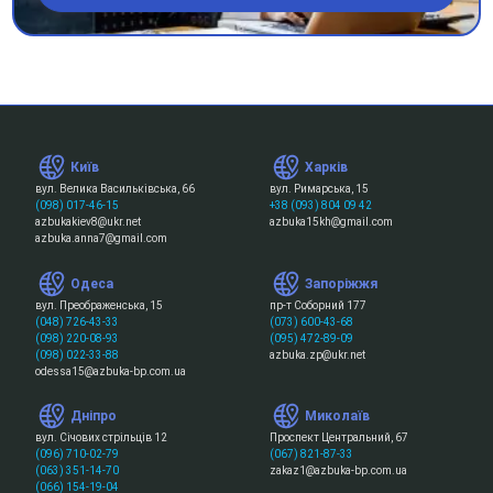
Київ
Харків
вул. Велика Васильківська, 66
вул. Римарська, 15
(098) 017-46-15
+38 (093) 804 09 42
azbukakiev8@ukr.net
azbuka15kh@gmail.com
azbuka.anna7@gmail.com
Одеса
Запоріжжя
вул. Преображенська, 15
пр-т Соборний 177
(048) 726-43-33
(073) 600-43-68
(098) 220-08-93
(095) 472-89-09
(098) 022-33-88
azbuka.zp@ukr.net
odessa15@azbuka-bp.com.ua
Дніпро
Миколаїв
вул. Січових стрільців 12
Проспект Центральний, 67
(096) 710-02-79
(067) 821-87-33
(063) 351-14-70
zakaz1@azbuka-bp.com.ua
(066) 154-19-04