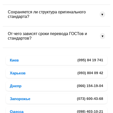
ошибкам при сертификации или несоответствию
регуляторным требованиям.
Термины и определения переводятся с учетом
Сохраняется ли структура оригинального
официальных формулировок и принятой международной
▾
стандарта?
практики. При необходимости сохраняется структура
разделов с определениями, чтобы избежать разночтений.
Да, при переводе полностью сохраняется структура
От чего зависят сроки перевода ГОСТов и
документа: нумерация разделов, пунктов, приложений и
▾
стандартов?
ссылок. Это важно для корректного использования
стандарта в работе и проверках.
Сроки зависят от объема стандарта, сложности
нормативных формулировок, количества таблиц и
Киев
(095) 84 19 741
приложений, а также требований к оформлению и
вычитке перевода.
Харьков
(093) 804 09 42
Днепр
(066) 154-19-04
Запорожье
(073) 600-43-68
Одесса
(098) 403-10-21