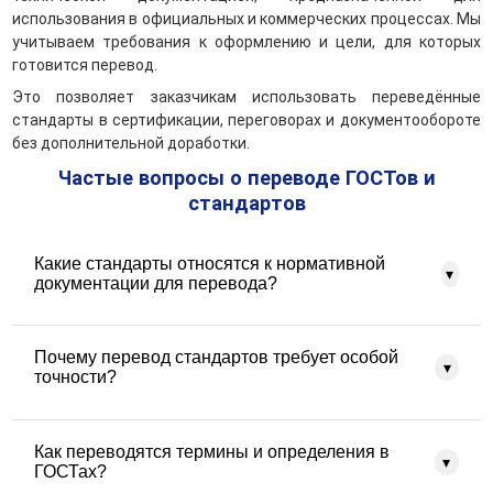
использования в официальных и коммерческих процессах. Мы
учитываем требования к оформлению и цели, для которых
готовится перевод.
Это позволяет заказчикам использовать переведённые
стандарты в сертификации, переговорах и документообороте
без дополнительной доработки.
Частые вопросы о переводе ГОСТов и
стандартов
Какие стандарты относятся к нормативной
▾
документации для перевода?
К нормативной документации относятся ГОСТы,
Почему перевод стандартов требует особой
отраслевые стандарты, технические регламенты,
▾
точности?
методики испытаний, нормы безопасности и иные
документы, устанавливающие обязательные или
рекомендованные требования к продукции и процессам.
Стандарты содержат формализованные требования,
Как переводятся термины и определения в
допуски и условия применения. Неточности в переводе
▾
ГОСТах?
могут привести к неправильному соблюдению норм,