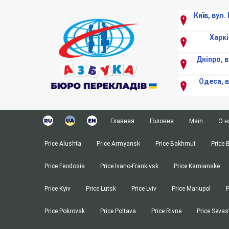
Київ, вул
Харкі
Дніпро, в
Одеса, 
ерейти
до
Главная
Головна
Main
О н
вмісту
Апостиль
Апостиль
Apostille
Price Alushta
Price Armyansk
Price Bakhmut
Price 
Заверка медицинских справок в МО
Витребування документі
Procedure f
Price Feodosia
Price Ivano-Frankivsk
Price Kamianske
Заверка переводов и документов в 
Копірайтінг
Copywriting
Перевод аккредитованного перевод
Медичний переклад
Medical Tra
Price Kyiv
Price Lutsk
Price Lviv
Price Mariupol
P
Истребование документов
Нострифікація документ
Nostrificat
Price Pokrovsk
Price Poltava
Price Rivne
Price Sevas
Копирайтинг
Переклад атестата
Translation