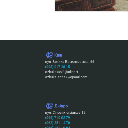
Київ
вул. Велика Васильківська, 66
(098) 017-46-15
azbukakiev8@ukr.net
azbuka.anna7@gmail.com
Дніпро
вул. Січових стрільців 12
(096) 710-02-79
(063) 351-14-70
(066) 154-19-04