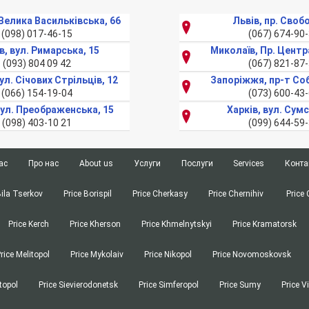
. Велика Васильківська, 66
Львів, пр. Своб
(098) 017-46-15
(067) 674-90
в, вул. Римарська, 15
Миколаїв, Пр. Центр
(093) 804 09 42
(067) 821-87
ул. Січових Стрільців, 12
Запоріжжя, пр-т Со
(066) 154-19-04
(073) 600-43
вул. Преображенська, 15
Харків, вул. Сумс
(098) 403-10 21
(099) 644-59
ас
Про нас
About us
Услуги
Послуги
Services
Конта
Киев
Верстка текста
Київ
Верстка тексту
Bila
Page-proofs
Bila Tserkov
Price Borispil
Price Cherkasy
Price Chernihiv
Price 
Tserkov
З
в
or Discovery of Documents
Харьков
Заверка документов ЗАГС
Харків
Консульська легалізація
Consular Legalization of Documents
Price Kerch
Price Kherson
Borispil
Price Khmelnytskyi
Price Kramatorsk
посольстве
 Services
Одесса
Перевод ремонтной документации
Одеса
Літературний переклад
Literary Translation
Cherkasy
чика
nslation
Днепр
Перевод присяжного переводчика
Дніпро
Набір текста
Urgent Typing Services
rice Melitopol
Price Mykolaiv
Price Nikopol
Price Novomoskovsk
Chernihiv
ів
ion of Documents
Запорожье
Консульская легализация
Запоріжжя
Нотаріальний переклад
Notarized translation
topol
Price Sievierodonetsk
Price Simferopol
Price Sumy
Price V
Chernivtsi
 of High School Diplomas
Львов
Литературный перевод
Львів
Переклад біометрічного паспорта
Translation of a biometric passport