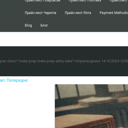
Прайс-лист Покровськ
Прайс-лист Полтава
Прайс-лист
Перевод спецификации к договору
Прайс-лист Чернігів
Прайс-лист Ялта
Payment Method
Перевод инструкций для мед. обор
Blog
Блог
Перевод учредительных, уставных 
SEO оптимизация
Получение dichiarazione di valore (д
посольстве Италии
pan class="meta-prep meta-prep-entry-date">Оприлюднено
14.10.2024
1250
arr; Попереднє