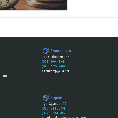
Запоріжжя
пр-т Соборний 177
(073) 600-43-68
(095) 472-89-09
azbuka.zp@ukr.net
m.ua
Харків
вул. Сумська, 13
(099) 644-59-34
(067) 573-13-86
m
azbuka13kharkov@gmail.com