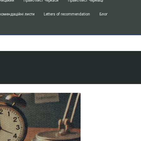
ницький
Прайс-лист Черкаси
Прайс-лист Чернівці
комендаційні листи
Letters of recommendation
Блог