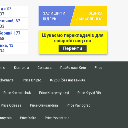
оди 37
ЗАЛИШИТИ
ОЦІНКА
-37
ВІДГУК
ЗАМОВЛЕННЯ
альний, 67
-33
борний 177
Шукаємо перекладачів для
-68
співробітництва
ька, 13
Перейти
-34
кты
Контакти
Contacts
Прайс-лист Київ
Price
Chernivtsi
Price Dnipro
#7263 (без названия)
Price Kremenchuk
Price Kropyvnytskyi
Price Kryvyi Rih
Price Odessa
Price Oleksandriia
Price Pavlograd
innytsia
Price Yalta
Price Yevpatoria