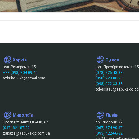
Харків
Одеса
вул. Римарська, 15
вул. Преображенська, 15
+38 (093) 804 09 42
(048) 726-43-33
azbuka15kh@gmail.com
(098) 220-08-93
(098) 022-33-88
odessa15@azbuka-bp.co
Миколаїв
Львів
Проспект Центральний, 67
пр. Свободи 37
(067) 821-87-33
(067) 674-90-37
zakaz1@azbuka-bp.com.ua
(093) 422-66-32
lviv21azbuka@gmail.co