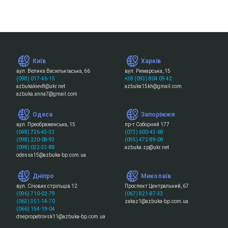
Київ
Харків
вул. Велика Васильківська, 66
вул. Римарська, 15
(098) 017-46-15
+38 (093) 804 09 42
azbukakiev8@ukr.net
azbuka15kh@gmail.com
azbuka.anna7@gmail.com
Одеса
Запоріжжя
вул. Преображенська, 15
пр-т Соборний 177
(048) 726-43-33
(073) 600-43-68
(098) 220-08-93
(095) 472-89-09
(098) 022-33-88
azbuka.zp@ukr.net
odessa15@azbuka-bp.com.ua
Дніпро
Миколаїв
вул. Січових стрільців 12
Проспект Центральний, 67
(096) 710-02-79
(067) 821-87-33
(063) 351-14-70
zakaz1@azbuka-bp.com.ua
(066) 154-19-04
dnepropetrovsk11@azbuka-bp.com.ua