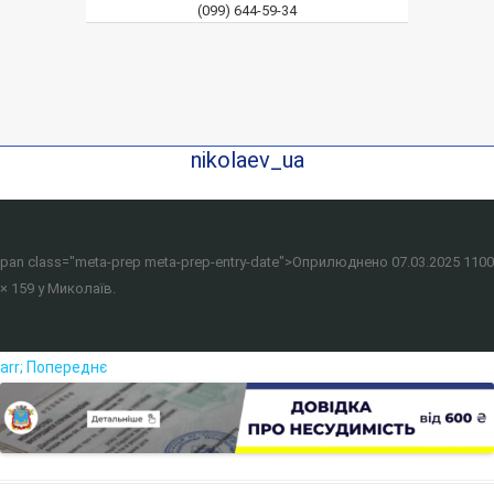
(099) 644-59-34
nikolaev_ua
pan class="meta-prep meta-prep-entry-date">Оприлюднено
07.03.2025
1100
× 159
у
Миколаїв
.
arr; Попереднє