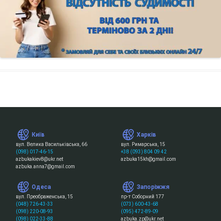
Київ
Харків
вул. Велика Васильківська, 66
вул. Римарська, 15
(098) 017-46-15
+38 (093) 804 09 42
azbukakiev8@ukr.net
azbuka15kh@gmail.com
azbuka.anna7@gmail.com
Одеса
Запоріжжя
вул. Преображенська, 15
пр-т Соборний 177
(048) 726-43-33
(073) 600-43-68
(098) 220-08-93
(095) 472-89-09
(098) 022-33-88
azbuka.zp@ukr.net