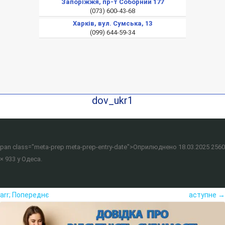
Запоріжжя, пр-т Соборний 177
(073) 600-43-68
Харків, вул. Сумська, 13
(099) 644-59-34
dov_ukr1
pan class="meta-prep meta-prep-entry-date">Оприлюднено
18.03.2025
2560
× 933
у
Одеса
.
arr; Попереднє
аступне →