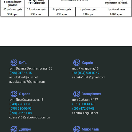
Київ
Харків
вул. Велика Васильківська, 66
вул. Римарська, 15
(098) 017-46-15
+38 (093) 804 09 42
azbukakiev8@ukr.net
azbuka15kh@gmail.com
azbuka.anna7@gmail.com
Одеса
Запоріжжя
вул. Преображенська, 15
пр-т Соборний 177
(048) 726-43-33
(073) 600-43-68
(098) 220-08-93
(095) 472-89-09
(098) 022-33-88
azbuka.zp@ukr.net
odessa15@azbuka-bp.com.ua
Дніпро
Миколаїв