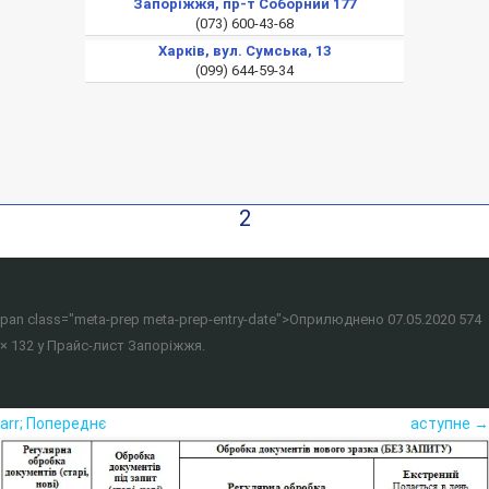
Запоріжжя, пр-т Соборний 177
(073) 600-43-68
Харків, вул. Сумська, 13
(099) 644-59-34
2
pan class="meta-prep meta-prep-entry-date">Оприлюднено
07.05.2020
574
× 132
у
Прайс-лист Запоріжжя
.
arr; Попереднє
аступне →