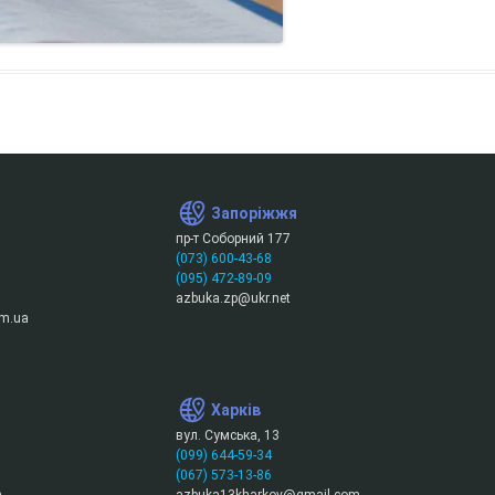
Запоріжжя
пр-т Соборний 177
(073) 600-43-68
(095) 472-89-09
azbuka.zp@ukr.net
m.ua
Харків
вул. Сумська, 13
(099) 644-59-34
(067) 573-13-86
m
azbuka13kharkov@gmail.com