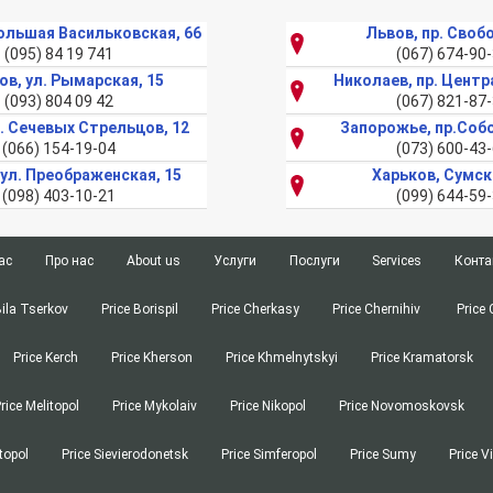
Большая Васильковская, 66
Львов, пр. Своб
(095) 84 19 741
(067) 674-90
ов, ул. Рымарская, 15
Николаев, пр. Центр
(093) 804 09 42
(067) 821-87
л. Сечевых Стрельцов, 12
Запорожье, пр.Соб
(066) 154-19-04
(073) 600-43
 ул. Преображенская, 15
Харьков, Сумск
(098) 403-10-21
(099) 644-59
ас
Про нас
About us
Услуги
Послуги
Services
Конта
Киев
Верстка текста
Київ
Верстка тексту
Bila
Page-proofs
Bila Tserkov
Price Borispil
Price Cherkasy
Price Chernihiv
Price 
Tserkov
З
в
or Discovery of Documents
Харьков
Заверка документов ЗАГС
Харків
Консульська легалізація
Consular Legalization of Documents
Price Kerch
Price Kherson
Borispil
Price Khmelnytskyi
Price Kramatorsk
посольстве
 Services
Одесса
Перевод ремонтной документации
Одеса
Літературний переклад
Literary Translation
Cherkasy
чика
nslation
Днепр
Перевод присяжного переводчика
Дніпро
Набір текста
Urgent Typing Services
rice Melitopol
Price Mykolaiv
Price Nikopol
Price Novomoskovsk
Chernihiv
ів
ion of Documents
Запорожье
Консульская легализация
Запоріжжя
Нотаріальний переклад
Notarized translation
topol
Price Sievierodonetsk
Price Simferopol
Price Sumy
Price V
Chernivtsi
 of High School Diplomas
Львов
Литературный перевод
Львів
Переклад біометрічного паспорта
Translation of a biometric passport