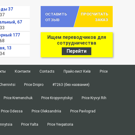
оды 37
ОСТАВИТЬ
ПРОСЧИТАТЬ
-37
ОТЗЫВ
ЗАКАЗ
альный, 67
-33
орный 177
Ищем переводчиков для
-68
сотрудничества
ая, 13
Перейти
-34
кты
Контакти
Contacts
Прайс-лист Київ
Price
Chernivtsi
Price Dnipro
#7263 (без названия)
Price Kremenchuk
Price Kropyvnytskyi
Price Kryvyi Rih
Price Odessa
Price Oleksandriia
Price Pavlograd
innytsia
Price Yalta
Price Yevpatoria