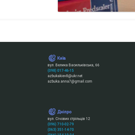
Київ
вул. Велика Васильківська, 66
(098) 017-46-15
azbukakiev8@ukr.net
azbuka.anna7@gmail.com
Дніпро
вул. Січових стрільців 12
(096) 710-02-79
(063) 351-14-70
(066) 154-19-04