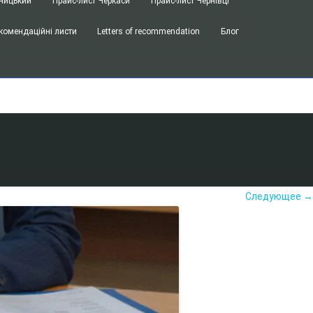
ницький
Прайс-лист Черкаси
Прайс-лист Чернівці
комендаційні листи
Letters of recommendation
Блог
Следующее →