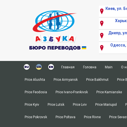
Киев, ул. 
Харьк
Днепр, у
Одесса,
Перейти
к
Главная
Головна
Main
О н
содержимому
Апостиль
Апостиль
Apostille
Price Alushta
Price Armyansk
Price Bakhmut
Price 
Заверка медицинских справок в МО
Витребування документі
Procedure f
Price Feodosia
Price Ivano-Frankivsk
Price Kamianske
Заверка переводов и документов в 
Копірайтінг
Copywriting
Перевод аккредитованного перевод
Медичний переклад
Medical Tra
Price Kyiv
Price Lutsk
Price Lviv
Price Mariupol
P
Истребование документов
Нострифікація документ
Nostrificat
Price Pokrovsk
Price Poltava
Price Rivne
Price Sevas
Копирайтинг
Переклад атестата
Translation