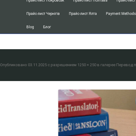
Прайс-лист Покровськ
Прайс-лист Полтава
Прайс-лист
Перевод спецификации к договору
Прайс-лист Чернігів
Прайс-лист Ялта
Payment Method
Перевод инструкций для мед. обор
Blog
Блог
Перевод учредительных, уставных 
SEO оптимизация
Получение dichiarazione di valore (д
посольстве Италии
Опубликовано
03.11.2025
с разрешением
1250 × 250
в галерее
Перевод п