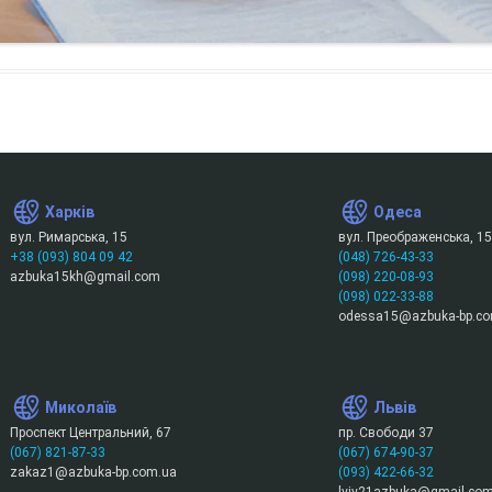
Харків
Одеса
вул. Римарська, 15
вул. Преображенська, 15
+38 (093) 804 09 42
(048) 726-43-33
azbuka15kh@gmail.com
(098) 220-08-93
(098) 022-33-88
odessa15@azbuka-bp.co
Миколаїв
Львів
Проспект Центральний, 67
пр. Свободи 37
(067) 821-87-33
(067) 674-90-37
zakaz1@azbuka-bp.com.ua
(093) 422-66-32
lviv21azbuka@gmail.co