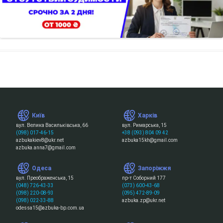
Київ
Харків
вул. Велика Васильківська, 66
вул. Римарська, 15
(098) 017-46-15
+38 (093) 804 09 42
azbukakiev8@ukr.net
azbuka15kh@gmail.com
azbuka.anna7@gmail.com
Одеса
Запоріжжя
вул. Преображенська, 15
пр-т Соборний 177
(048) 726-43-33
(073) 600-43-68
(098) 220-08-93
(095) 472-89-09
(098) 022-33-88
azbuka.zp@ukr.net
odessa15@azbuka-bp.com.ua