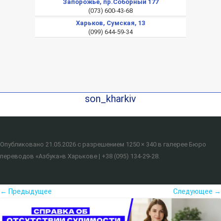
Запорожье, пр.Соборный 177
(073) 600-43-68
Харьков, Сумская, 13
(099) 644-59-34
son_kharkiv
Опубликовано
21.05.2026
с разрешением
1250 × 340
в галерее
Бюро
переводов «Азбука»в Харькове | +38 (095) 134-29-28
.
← Предыдущее
Следующее →