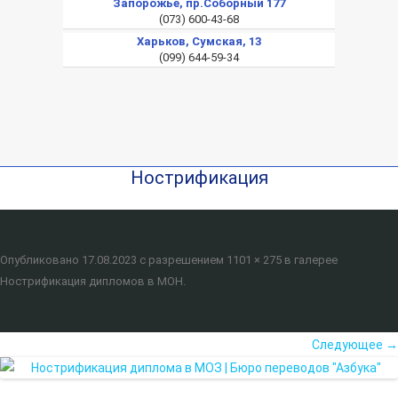
Запорожье, пр.Соборный 177
(073) 600-43-68
Харьков, Сумская, 13
(099) 644-59-34
Нострификация
Опубликовано
17.08.2023
с разрешением
1101 × 275
в галерее
Нострификация дипломов в МОН
.
Следующее →