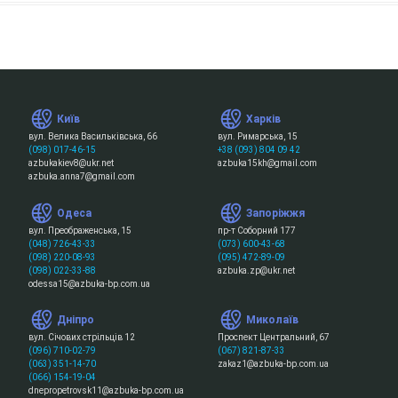
Київ
Харків
вул. Велика Васильківська, 66
вул. Римарська, 15
(098) 017-46-15
+38 (093) 804 09 42
azbukakiev8@ukr.net
azbuka15kh@gmail.com
azbuka.anna7@gmail.com
Одеса
Запоріжжя
вул. Преображенська, 15
пр-т Соборний 177
(048) 726-43-33
(073) 600-43-68
(098) 220-08-93
(095) 472-89-09
(098) 022-33-88
azbuka.zp@ukr.net
odessa15@azbuka-bp.com.ua
Дніпро
Миколаїв
вул. Січових стрільців 12
Проспект Центральний, 67
(096) 710-02-79
(067) 821-87-33
(063) 351-14-70
zakaz1@azbuka-bp.com.ua
(066) 154-19-04
dnepropetrovsk11@azbuka-bp.com.ua