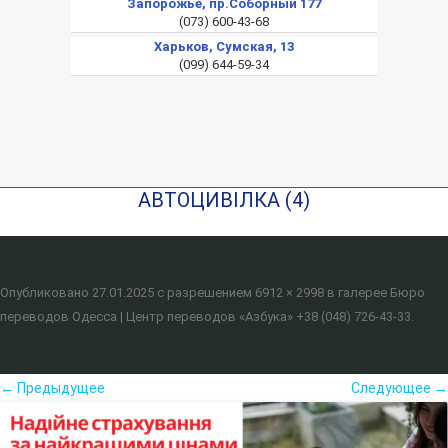
Запорожье, пр.Соборный 177
(073) 600-43-68
Харьков, Сумская, 13
(099) 644-59-34
АВТОЦИВІЛКА (4)
Опубликовано
27.01.2025
с разрешением
6912 × 2998
в галерее
Бюро
переводов Одесса | Центр переводов «Азбука» +38 (048) 726-43-33
.
← Предыдущее
Следующее →