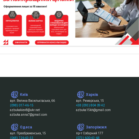
Київ
Харків
вул. Велика Васильківська, 66
вул. Римарська, 15
(098) 017-46-15
+38 (093) 804 09 42
azbukakiev8@ukr.net
azbuka15kh@gmail.com
azbuka.anna7@gmail.com
Одеса
Запоріжжя
вул. Преображенська, 15
пр-т Соборний 177
(048) 726-43-33
(073) 600-43-68