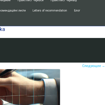
ницький
Прайс-лист Черкаси
Прайс-лист Чернівці
комендаційні листи
Letters of recommendation
Блог
ka
Следующее →