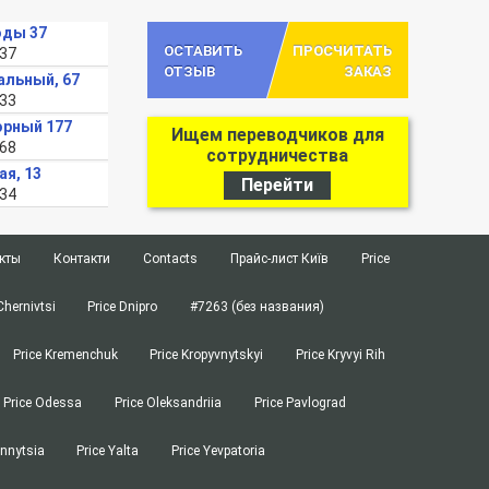
оды 37
ОСТАВИТЬ
ПРОСЧИТАТЬ
-37
ОТЗЫВ
ЗАКАЗ
альный, 67
-33
орный 177
Ищем переводчиков для
-68
сотрудничества
ая, 13
Перейти
-34
кты
Контакти
Contacts
Прайс-лист Київ
Price
Chernivtsi
Price Dnipro
#7263 (без названия)
Price Kremenchuk
Price Kropyvnytskyi
Price Kryvyi Rih
Price Odessa
Price Oleksandriia
Price Pavlograd
innytsia
Price Yalta
Price Yevpatoria