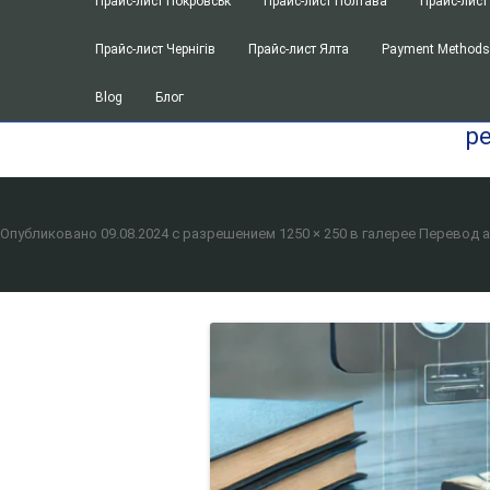
Прайс-лист Покровськ
Прайс-лист Полтава
Прайс-лист
Перевод спецификации к договору
Прайс-лист Чернігів
Прайс-лист Ялта
Payment Method
Перевод инструкций для мед. обор
Blog
Блог
Перевод учредительных, уставных 
p
SEO оптимизация
Получение dichiarazione di valore (д
посольстве Италии
Опубликовано
09.08.2024
с разрешением
1250 × 250
в галерее
Перевод а