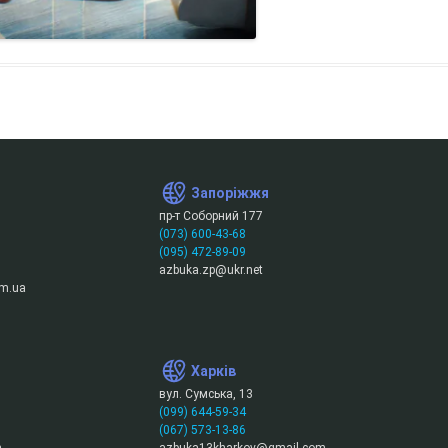
Запоріжжя
пр-т Соборний 177
(073) 600-43-68
(095) 472-89-09
azbuka.zp@ukr.net
m.ua
Харків
вул. Сумська, 13
(099) 644-59-34
(067) 573-13-86
m
azbuka13kharkov@gmail.com