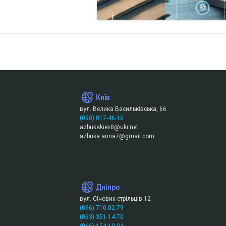
Київ
вул. Велика Васильківська, 66
(098) 017-46-15
azbukakiev8@ukr.net
azbuka.anna7@gmail.com
Дніпро
вул. Січових стрільців 12
(096) 710-02-79
(063) 351-14-70
(066) 154-19-04