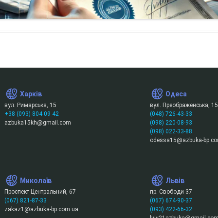
Харків
Одеса
вул. Римарська, 15
вул. Преображенська, 15
+38 (093) 804 09 42
(048) 726-43-33
azbuka15kh@gmail.com
(098) 220-08-93
(098) 022-33-88
odessa15@azbuka-bp.co
Миколаїв
Львів
Проспект Центральний, 67
пр. Свободи 37
(067) 821-87-33
(067) 674-90-37
zakaz1@azbuka-bp.com.ua
(093) 422-66-32
lviv21azbuka@gmail.co