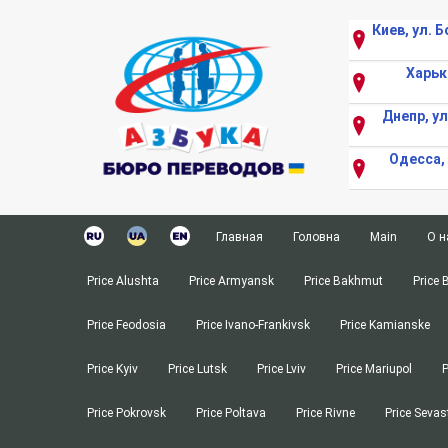
Киев, ул. 
Харьк
Днепр, у
Одесса,
Перейти
к
Главная
Головна
Main
О н
содержимому
Апостиль
Апостиль
Apostille
Price Alushta
Price Armyansk
Price Bakhmut
Price 
Заверка медицинских справок в МО
Витребування документі
Procedure f
Price Feodosia
Price Ivano-Frankivsk
Price Kamianske
Заверка переводов и документов в 
Копірайтінг
Copywriting
Перевод аккредитованного перевод
Медичний переклад
Medical Tra
Price Kyiv
Price Lutsk
Price Lviv
Price Mariupol
P
Истребование документов
Нострифікація документ
Nostrificat
Price Pokrovsk
Price Poltava
Price Rivne
Price Sevas
Копирайтинг
Переклад атестата
Translation