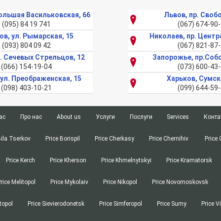
Большая Васильковская, 66
Львов, пр. Своб
(095) 84 19 741
(067) 674-90
ов, ул. Рымарская, 15
Николаев, пр. Центр
(093) 804 09 42
(067) 821-87
л. Сечевых Стрельцов, 12
Запорожье, пр.Соб
(066) 154-19-04
(073) 600-43
 ул. Преображенская, 15
Харьков, Сумск
(098) 403-10-21
(099) 644-59
ас
Про нас
About us
Услуги
Послуги
Services
Конта
Киев
Верстка текста
Київ
Верстка тексту
Bila
Page-proofs
Bila Tserkov
Price Borispil
Price Cherkasy
Price Chernihiv
Price 
Tserkov
З
в
or Discovery of Documents
Харьков
Заверка документов ЗАГС
Харків
Консульська легалізація
Consular Legalization of Documents
Price Kerch
Price Kherson
Borispil
Price Khmelnytskyi
Price Kramatorsk
посольстве
 Services
Одесса
Перевод ремонтной документации
Одеса
Літературний переклад
Literary Translation
Cherkasy
чика
nslation
Днепр
Перевод присяжного переводчика
Дніпро
Набір текста
Urgent Typing Services
rice Melitopol
Price Mykolaiv
Price Nikopol
Price Novomoskovsk
Chernihiv
ів
ion of Documents
Запорожье
Консульская легализация
Запоріжжя
Нотаріальний переклад
Notarized translation
topol
Price Sievierodonetsk
Price Simferopol
Price Sumy
Price V
Chernivtsi
 of High School Diplomas
Львов
Литературный перевод
Львів
Переклад біометрічного паспорта
Translation of a biometric passport