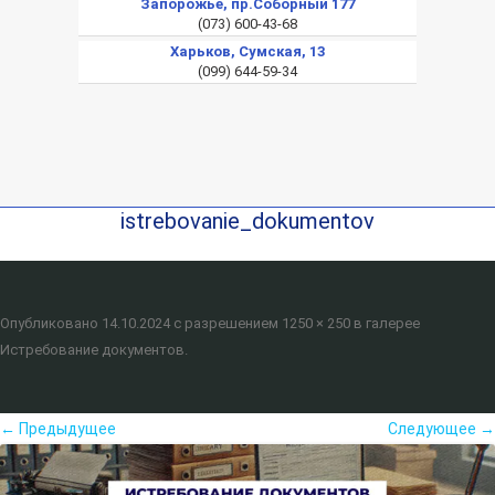
Запорожье, пр.Соборный 177
(073) 600-43-68
Харьков, Сумская, 13
(099) 644-59-34
istrebovanie_dokumentov
Опубликовано
14.10.2024
с разрешением
1250 × 250
в галерее
Истребование документов
.
← Предыдущее
Следующее →