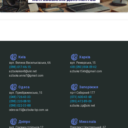
Київ
Харків
вул. Велика Васильківська, 66
вул. Римарська, 15
(098) 017-46-15
+38 (093) 804 09 42
azbukakiev8@ukr.net
azbuka15kh@gmail.com
azbuka.anna7@gmail.com
Одеса
Запоріжжя
вул. Преображенська, 15
пр-т Соборний 177
(048) 726-43-33
(073) 600-43-68
(098) 220-08-93
(095) 472-89-09
(098) 022-33-88
azbuka.zp@ukr.net
odessa15@azbuka-bp.com.ua
Дніпро
Миколаїв
вул. Січових стрільців 12
Проспект Центральний, 67